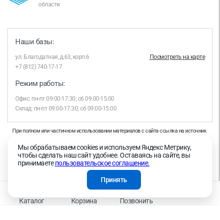
области
Наши базы:
ул. Благодатная, д.63, корп.6
Посмотреть на карте
+7 (812) 740-17-17
Режим работы:
Офис: пн-пт 09:00-17:30; сб 09:00-15:00
Склад: пн-пт 09:00-17:30; сб 09:00-15:00
При полном или частичном использовании материалов с сайта ссылка на источник
обязательна.
Мы обрабатываем cookies и используем Яндекс Метрику,
Продолжая работу с сайтом, вы даете согласие на использование сайтом cookies и
чтобы сделать наш сайт удобнее. Оставаясь на сайте, вы
на обработку персональных данных в целях функционирования сайта, проведения
принимаете
пользовательское соглашение.
ретаргетинга, статистических исследований, улучшения сервиса и предоставления
релевантной рекламной информации на основе ваших предпочтений и интересов.
Принять
На информационном ресурсе применяются рекомендательные технологии —
Правила применения рекомендательных технологий
Каталог
Корзина
Позвонить