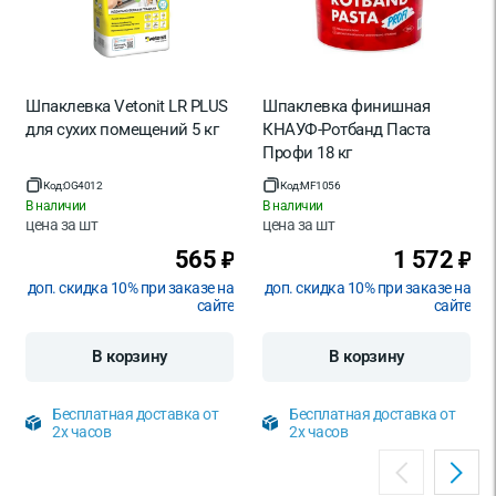
Шпаклевка Vetonit LR PLUS
Шпаклевка финишная
для сухих помещений 5 кг
КНАУФ-Ротбанд Паста
Профи 18 кг
Код:
OG4012
Код:
MF1056
В наличии
В наличии
цена за
шт
цена за
шт
565
1 572
₽
₽
доп. скидка 10% при заказе на
доп. скидка 10% при заказе на
сайте
сайте
В корзину
В корзину
Бесплатная доставка от
Бесплатная доставка от
2х часов
2х часов