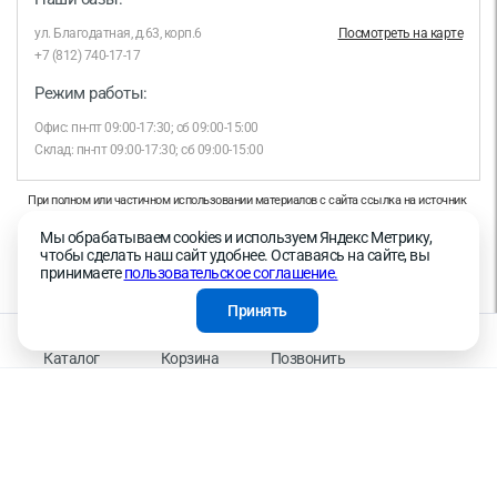
ул. Благодатная, д.63, корп.6
Посмотреть на карте
+7 (812) 740-17-17
Режим работы:
Офис: пн-пт 09:00-17:30; сб 09:00-15:00
Склад: пн-пт 09:00-17:30; сб 09:00-15:00
При полном или частичном использовании материалов с сайта ссылка на источник
обязательна.
Мы обрабатываем cookies и используем Яндекс Метрику,
Продолжая работу с сайтом, вы даете согласие на использование сайтом cookies и
чтобы сделать наш сайт удобнее. Оставаясь на сайте, вы
на обработку персональных данных в целях функционирования сайта, проведения
принимаете
пользовательское соглашение.
ретаргетинга, статистических исследований, улучшения сервиса и предоставления
релевантной рекламной информации на основе ваших предпочтений и интересов.
Принять
На информационном ресурсе применяются рекомендательные технологии —
Правила применения рекомендательных технологий
Каталог
Корзина
Позвонить
Присоединяйтесь к нам