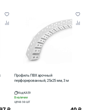
с
Профиль ПВХ арочный
перфорированный, 25х25 мм, 3 м
Код:
KA59
В наличии
цена за
шт
97
40
₽
₽