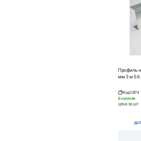
Профиль 
мм 3 м 0.6
Код:
CB74
В наличии
цена за
шт
доп