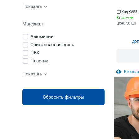
ООО НКо-Пласт
Показать
ПСА
Код:
KA58
В наличии
цена за
шт
Материал:
Алюминий
доп
Оцинкованная сталь
ПВХ
Пластик
Бесплат
Показать