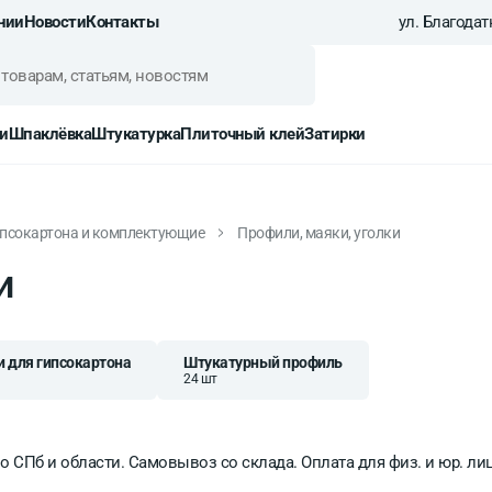
нии
Новости
Контакты
ул. Благодатн
и
Шпаклёвка
Штукатурка
Плиточный клей
Затирки
ипсокартона и комплектующие
Профили, маяки, уголки
и
 для гипсокартона
Штукатурный профиль
24 шт
о СПб и области.
Самовывоз со склада.
Оплата для физ. и юр. лиц