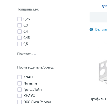
доп
Толщина, мм:
0,25
0,3
Бесплат
0,4
0,45
0,5
0,6
Показать
0.4
0.45
Производитель/Бренд:
0.5
0.6
KNAUF
1
No name
2
Гранд Лайн
6
КНАУФ
Профиль П
ООО Лига-Регион