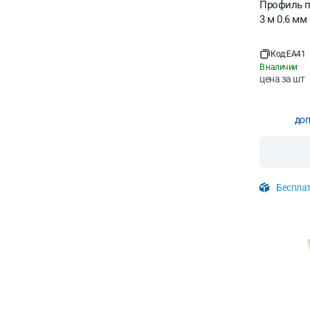
Профиль п
3 м 0.6 мм
Код:
EA41
В наличии
цена за
шт
доп
Бесплат