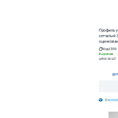
Профиль у
сетчатый 3
оцинкова
Код:
CD50
В наличии
цена за
шт
доп
Бесплат