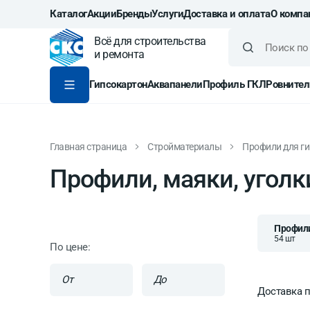
Каталог
Акции
Бренды
Услуги
Доставка и оплата
О компа
Всё для строительства
и ремонта
Гипсокартон
Аквапанели
Профиль ГКЛ
Ровнител
Главная страница
Стройматериалы
Профили для г
Профили, маяки, уголк
Профили
54 шт
По цене:
От
До
Доставка п