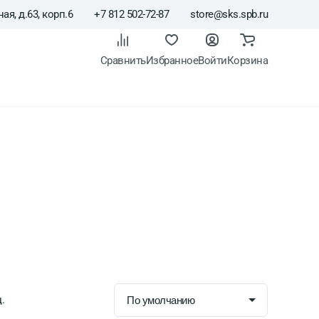
ая, д.63, корп.6
+7 812 502-72-87
store@sks.spb.ru
Сравнить
Избранное
Войти
Корзина
.