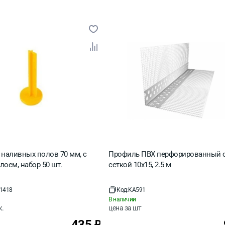
 наливных полов 70 мм, с
Профиль ПВХ перфорированный 
оем, набор 50 шт.
сеткой 10x15, 2.5 м
1418
Код:
KA591
В наличии
к.
цена за
шт
435
₽