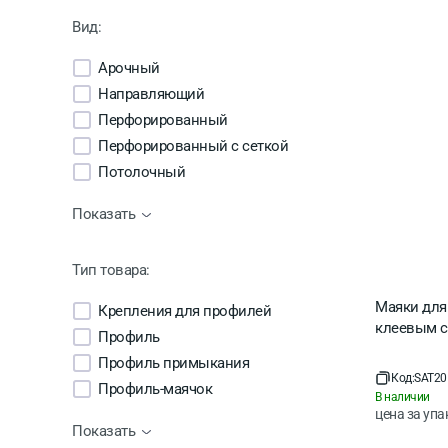
Вид:
Арочный
Направляющий
Перфорированный
Перфорированный с сеткой
Потолочный
Стоечный
Показать
Углозащитный
Усиленный
Тип товара:
Маяки для
Крепления для профилей
клеевым сл
Профиль
Профиль примыкания
Код:
SAT20
Профиль-маячок
В наличии
цена за
упа
Показать