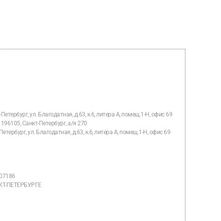
-Петербург
,
ул. Благодатная, д.63, к.6, литера А, помещ.1-Н, офис 69
196105, Санкт-Петербург, а/я 270
тербург, ул. Благодатная, д.63, к.6, литера А, помещ.1-Н, офис 69
07186
НКТ-ПЕТЕРБУРГЕ