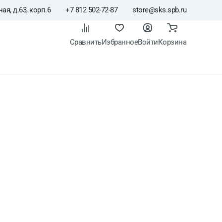
ая, д.63, корп.6
+7 812 502-72-87
store@sks.spb.ru
Сравнить
Избранное
Войти
Корзина