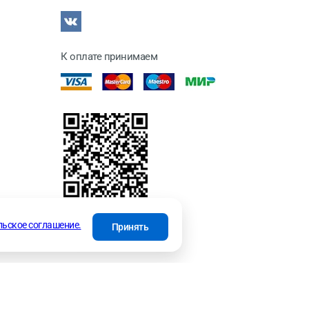
К оплате принимаем
отки
льское соглашение.
Принять