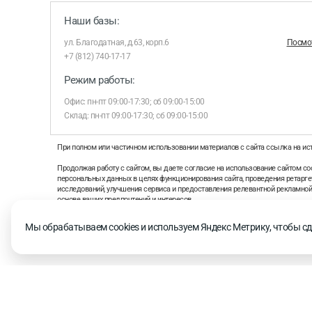
Наши базы:
ул. Благодатная, д.63, корп.6
Посмот
+7 (812) 740-17-17
Режим работы:
Офис: пн-пт 09:00-17:30; сб 09:00-15:00
Склад: пн-пт 09:00-17:30; сб 09:00-15:00
При полном или частичном использовании материалов с сайта ссылка на ис
Продолжая работу с сайтом, вы даете согласие на использование сайтом coo
персональных данных в целях функционирования сайта, проведения ретаргет
исследований, улучшения сервиса и предоставления релевантной рекламно
основе ваших предпочтений и интересов.
На информационном ресурсе применяются рекомендательные технологии 
Мы обрабатываем cookies и используем Яндекс Метрику, чтобы сд
рекомендательных технологий