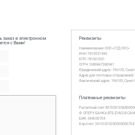
ь заказ в электронном
Реквизиты
ется с Вами!
Наименование:
ООО «СТД СКС»
ИНН 7810531940
КПП 781001001
ОГРН 1089847380941
Юридический адрес:
196105
,
Санкт
Адрес для почтовых отправлений : 
Фактический адрес: 196105, Санкт-Пе
Платежные реквизиты
Расчетный счет 407028105680000
Ф. ОПЕРУ БАНКА ВТБ (ПАО) В СА
БИК: 044030704
Кор/счет: 30101810200000000704