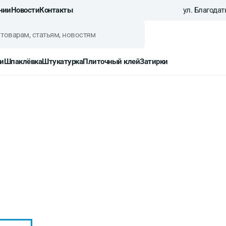
нии
Новости
Контакты
ул. Благодатн
и
Шпаклёвка
Штукатурка
Плиточный клей
Затирки