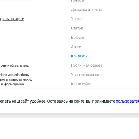
Новости
Доставка и оплата
реть на карте
Услуги
Статьи
Бренды
Акции
Контакты
Публичная оферта
точник обязательна.
Условия возврата
kies и на обработку
инга, статистических
Карта сайта
й информации на
Политика оператора в отношении обраб
персональных данных
—
Правила применения
елать наш сайт удобнее. Оставаясь на сайте, вы принимаете
пользовате
Личный кабинет