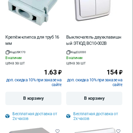
Крепёж-клипса для труб 16
Выключатель двухклавишн
мм
ый ЭТЮД BC10-002B
Код:
USK170
Код:
EL0030
В наличии
В наличии
цена за
шт
цена за
шт
1.63
154
₽
₽
доп. скидка 10% при заказе на
доп. скидка 10% при заказе на
сайте
сайте
В корзину
В корзину
Бесплатная доставка от
Бесплатная доставка от
2х часов
2х часов