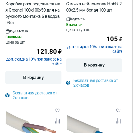
Коробка распределительна
Стяжка нейлоновая Hobbi 2
я Greenel 100х100х50 для на
00х2.5 мм белая 100 шт
ружного монтажа 6 вводов
Код:
W7742
IP55
В наличии
цена за
упак.
Код:
UMK7240
В наличии
105
₽
цена за
шт
доп. скидка 10% при заказе на
121.80
₽
сайте
доп. скидка 10% при заказе на
сайте
В корзину
В корзину
Бесплатная доставка от
2х часов
Бесплатная доставка от
2х часов