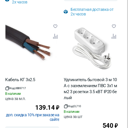
2х часов
Бесплатная доставка от
2х часов
Кабель КГ 3х2.5
Удлинитель бытовой 3 м 10
А с заземлением ПВС 3х1 м
Код:
UBB9717
м2 3 розетки 3.5 кВТ IP20 бе
В наличии
лый
цена за
м.п.
139.14
₽
Код:
EL710
В наличии
доп. скидка 10% при заказе на
цена за
шт
сайте
540
₽