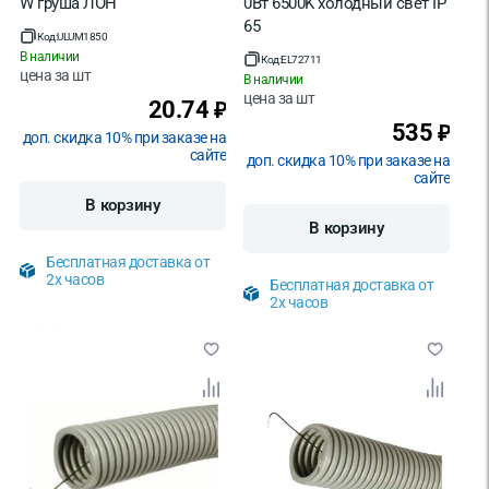
W груша ЛОН
0Вт 6500K холодный свет IP
65
Код:
ULUM1850
В наличии
Код:
EL72711
цена за
шт
В наличии
цена за
шт
20.74
₽
535
₽
доп. скидка 10% при заказе на
сайте
доп. скидка 10% при заказе на
сайте
В корзину
В корзину
Бесплатная доставка от
2х часов
Бесплатная доставка от
2х часов