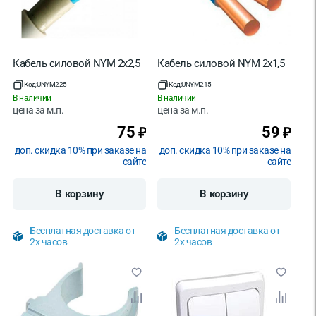
Кабель силовой NYM 2х2,5
Кабель силовой NYM 2х1,5
Код:
UNYM225
Код:
UNYM215
В наличии
В наличии
цена за
м.п.
цена за
м.п.
75
59
₽
₽
доп. скидка 10% при заказе на
доп. скидка 10% при заказе на
сайте
сайте
В корзину
В корзину
Бесплатная доставка от
Бесплатная доставка от
2х часов
2х часов