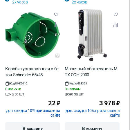
2х часов
2х часов
Коробка установочная в бе
Масляный обогреватель M
тон Schneider 65х45
TX OCH-2000
Код:
UMK0010
Код:
WG98303
В наличии
В наличии
цена за
шт
цена за
шт
22
3 978
₽
₽
доп. скидка 10% при заказе на
доп. скидка 10% при заказе на
сайте
сайте
В корзину
В корзину