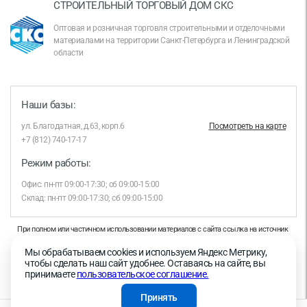
СТРОИТЕЛЬНЫЙ ТОРГОВЫЙ ДОМ СКС
Оптовая и розничная торговля строительными и отделочными
материалами на территории Санкт-Петербурга и Ленинградской
области
Наши базы:
ул. Благодатная, д.63, корп.6
Посмотреть на карте
+7 (812) 740-17-17
Режим работы:
Офис: пн-пт 09:00-17:30; сб 09:00-15:00
Склад: пн-пт 09:00-17:30; сб 09:00-15:00
При полном или частичном использовании материалов с сайта ссылка на источник
обязательна.
Мы обрабатываем cookies и используем Яндекс Метрику,
Продолжая работу с сайтом, вы даете согласие на использование сайтом cookies и
чтобы сделать наш сайт удобнее. Оставаясь на сайте, вы
на обработку персональных данных в целях функционирования сайта, проведения
принимаете
пользовательское соглашение.
ретаргетинга, статистических исследований, улучшения сервиса и предоставления
релевантной рекламной информации на основе ваших предпочтений и интересов.
Принять