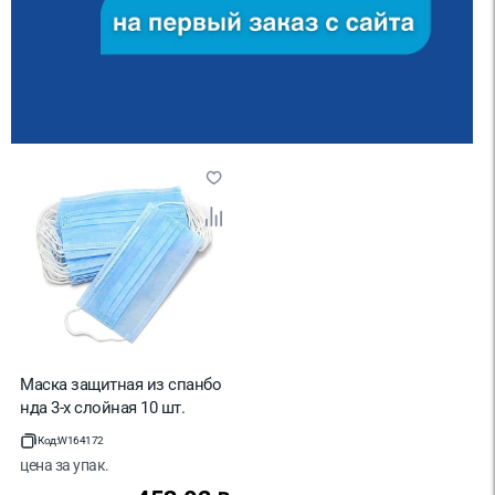
Маска защитная из спанбо
нда 3-х слойная 10 шт.
Код:
W164172
цена за
упак.