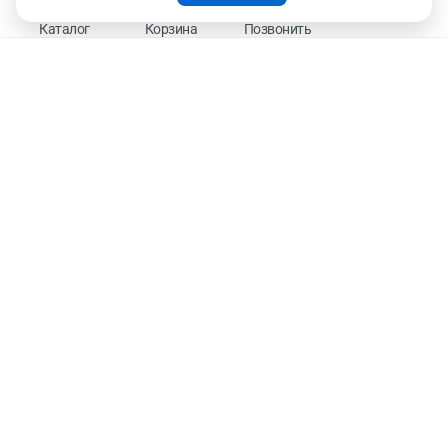
На информационном ресурсе применяются рекомендательные технологии —
Правила применения рекомендательных технологий
Каталог
Корзина
Позвонить
Присоединяйтесь к нам
К оплате принимаем