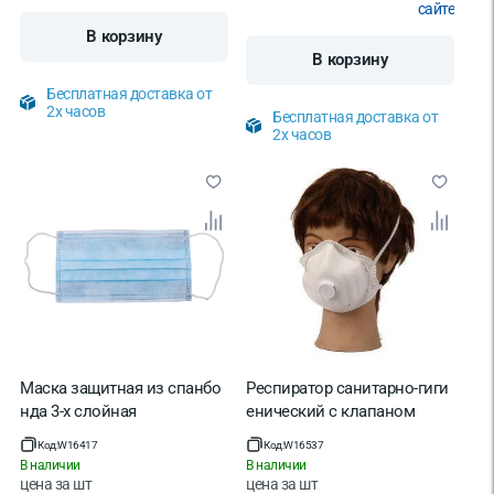
сайте
В корзину
В корзину
Бесплатная доставка от
2х часов
Бесплатная доставка от
2х часов
Маска защитная из спанбо
Респиратор санитарно-гиги
нда 3-х слойная
енический с клапаном
Код:
W16417
Код:
W16537
В наличии
В наличии
цена за
шт
цена за
шт