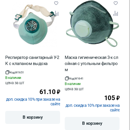
Респиратор санитарный У-2
Маска гигиеническая 3-х сл
К с клапаном выдоха
ойная с угольным фильтро
м
Код:
W1651
В наличии
Код:
W1641
цена за
шт
В наличии
цена за
шт
61.10
₽
105
₽
доп. скидка 10% при заказе на
сайте
доп. скидка 10% при заказе на
сайте
В корзину
В корзину