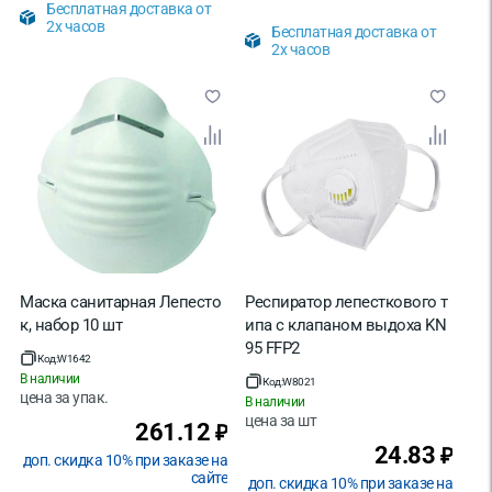
Бесплатная доставка от
2х часов
Бесплатная доставка от
2х часов
Маска санитарная Лепесто
Респиратор лепесткового т
к, набор 10 шт
ипа с клапаном выдоха KN
95 FFP2
Код:
W1642
В наличии
Код:
W8021
цена за
упак.
В наличии
цена за
шт
261.12
₽
24.83
₽
доп. скидка 10% при заказе на
сайте
доп. скидка 10% при заказе на