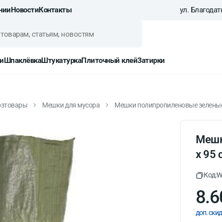
нии
Новости
Контакты
ул. Благодатн
и
Шпаклёвка
Штукатурка
Плиточный клей
Затирки
озтовары
Мешки для мусора
Мешки полипропиленовые зеленые 
Мешк
x 95 
Код:
W
8.6
доп. скид