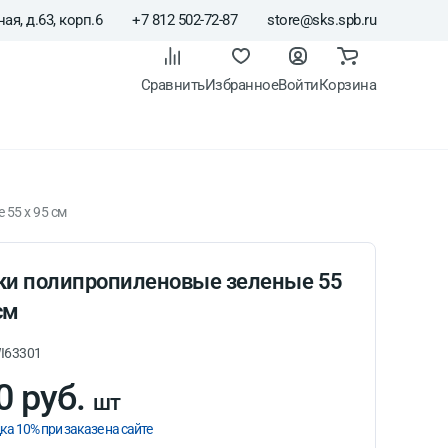
ая, д.63, корп.6
+7 812 502-72-87
store@sks.spb.ru
Сравнить
Избранное
Войти
Корзина
55 x 95 см
и полипропиленовые зеленые 55
см
I63301
0 руб.
шт
ка 10% при заказе на сайте