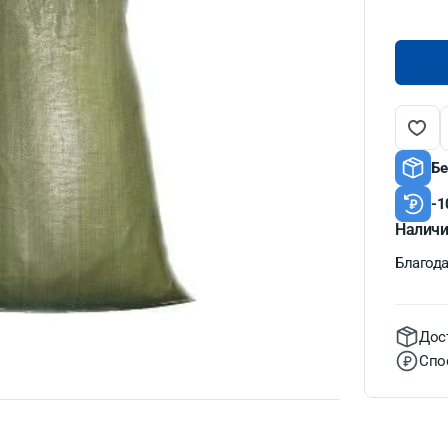
Бе
-1
Наличи
Благодат
Дос
Спо