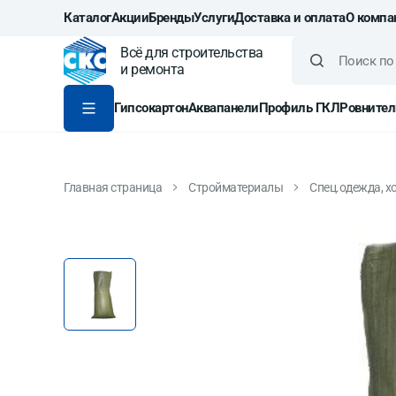
Каталог
Акции
Бренды
Услуги
Доставка и оплата
О компа
Всё для строительства
и ремонта
Гипсокартон
Аквапанели
Профиль ГКЛ
Ровнител
Главная страница
Стройматериалы
Спец.одежда, х