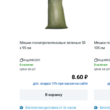
Мешки полипропиленовые зеленые 55
Мешки по
x 95 см
105 см
Код:
WI63301
Код:
WI63
В наличии
В наличии
цена за
шт
цена за
шт
8.60
₽
доп. скидка 10% при заказе на сайте
д
В корзину
Бесплатная доставка от 2х часов
Беспла