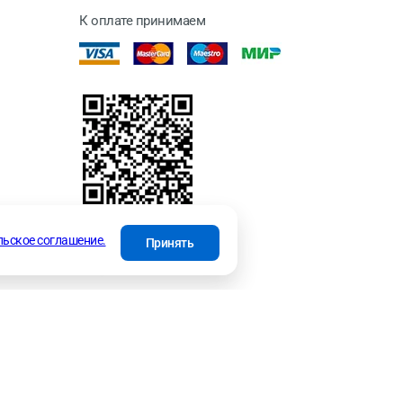
К оплате принимаем
отки
льское соглашение.
Принять
INFO@SKS.SPB.RU