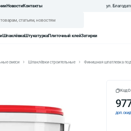
нии
Новости
Контакты
ул. Благодатн
и
Шпаклёвка
Штукатурка
Плиточный клей
Затирки
ьные смеси
Шпаклёвки строительные
Финишная шпатлевка под о
д окраску Danogips Top го
Код:
O
977
доп. скид