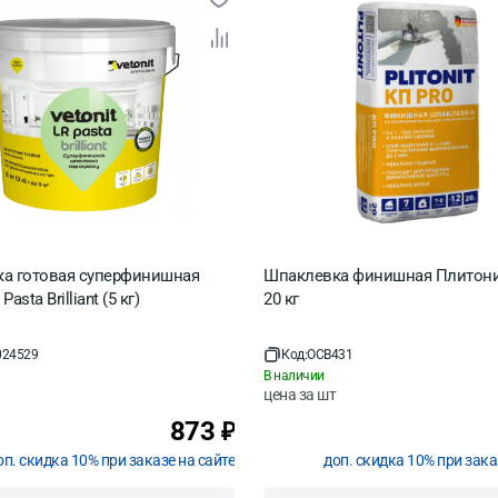
а готовая суперфинишная
Шпаклевка финишная Плитони
Pasta Brilliant (5 кг)
20 кг
024529
Код:
OCB431
В наличии
цена за
шт
873
₽
оп. скидка 10% при заказе на сайте
доп. скидка 10% при зака