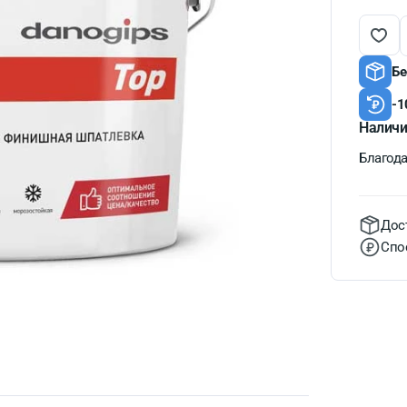
Бе
-1
Наличи
Благодат
Дос
Спо