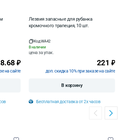
мм
Лезвия запасные для рубанка
Перчатк
кромочного трапеция, 10 шт.
Код:
WA42
Код:
WI
В наличии
В наличи
цена за
упак.
цена за
8.68
221
₽
₽
зе на сайте
доп. скидка 10% при заказе на сайте
В корзину
сов
Бесплатная доставка от 2х часов
Бесп