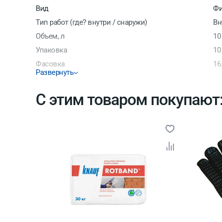
Вид
Фи
Тип работ (где? внутри / снаружи)
Вн
Объем, л
10
Упаковка
10
Фасовка
16
Развернуть
Производитель/Бренд
Da
Расход при минимальной толщине слоя кг/м2
1
С этим товаром покупают
Количество на поддоне
48
Максимальный размер фракции, мм
20
Материал
По
Срок годности
12
Страна производитель
Ро