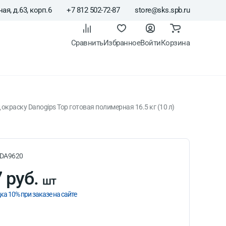
ая, д.63, корп.6
+7 812 502-72-87
store@sks.spb.ru
Сравнить
Избранное
Войти
Корзина
краску Danogips Top готовая полимерная 16.5 кг (10 л)
товая полимерная 16.5
DA9620
 руб.
шт
ка 10% при заказе на сайте