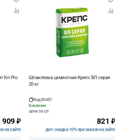
т Кп Pro
Шпаклевка цементная Крепс ВЛ серая
Шпаклев
20 кг
Код:
OCA57
Код:
OC
В наличии
В наличи
цена за
шт
цена за
909
821
₽
₽
зе на сайте
доп. скидка 10% при заказе на сайте