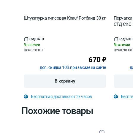
Штукатурка гипсовая Knauf Ротбанд 30 кг
Перчатки
СТД СКС
Код:
OA10
Код:
WI81
В наличии
В наличии
цена за
шт
цена за
па
670
₽
доп. скидка 10% при заказе на сайте
д
В корзину
Бесплатная доставка от 2х часов
Беспла
Похожие товары