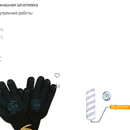
нишная шпатлевка
утренние работы
 л.
.5
nogips
:
 шт.
 мкм
лимер
 мес
ссия