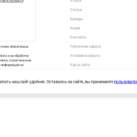
реть на карте
Услуги
Статьи
Бренды
Акции
Контакты
Публичная оферта
точник обязательна.
Условия возврата
kies и на обработку
инга, статистических
Карта сайта
й информации на
Политика оператора в отношении обраб
персональных данных
—
Правила применения
елать наш сайт удобнее. Оставаясь на сайте, вы принимаете
пользовате
Личный кабинет
ie и пользовательских данных в целях функционирования сайта, проведения ретаргетинга и