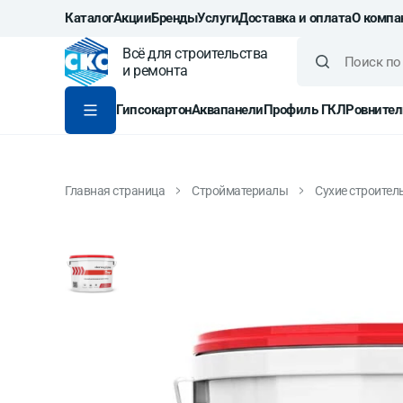
Каталог
Акции
Бренды
Услуги
Доставка и оплата
О компа
Всё для строительства
и ремонта
Гипсокартон
Аквапанели
Профиль ГКЛ
Ровнител
Главная страница
Стройматериалы
Сухие строител
Финишная шпатлевка по
кг (10 л)