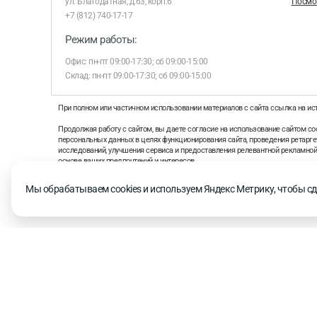
ул. Благодатная, д.63, корп.6
Посмот
+7 (812) 740-17-17
Режим работы:
Офис: пн-пт 09:00-17:30; сб 09:00-15:00
Склад: пн-пт 09:00-17:30; сб 09:00-15:00
При полном или частичном использовании материалов с сайта ссылка на ис
Продолжая работу с сайтом, вы даете согласие на использование сайтом coo
персональных данных в целях функционирования сайта, проведения ретаргет
исследований, улучшения сервиса и предоставления релевантной рекламно
основе ваших предпочтений и интересов.
На информационном ресурсе применяются рекомендательные технологии 
Мы обрабатываем cookies и используем Яндекс Метрику, чтобы сд
рекомендательных технологий
© 2026. «СТД СКС»
Продолжая использовать наш сайт, вы даете согласие на обработку файлов cook