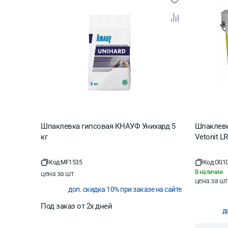
Шпаклевка гипсовая КНАУФ Унихард 5
Шпаклевк
кг
Vetonit LR 
Код:
MF1535
Код:
OG1
В наличии
цена за
шт
цена за
шт
доп. скидка 10% при заказе на сайте
Под заказ от 2х дней
д