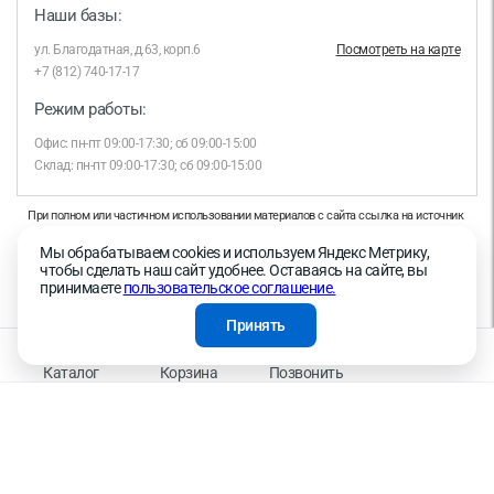
Наши базы:
ул. Благодатная, д.63, корп.6
Посмотреть на карте
+7 (812) 740-17-17
Режим работы:
Офис: пн-пт 09:00-17:30; сб 09:00-15:00
Склад: пн-пт 09:00-17:30; сб 09:00-15:00
При полном или частичном использовании материалов с сайта ссылка на источник
обязательна.
Мы обрабатываем cookies и используем Яндекс Метрику,
Продолжая работу с сайтом, вы даете согласие на использование сайтом cookies и
чтобы сделать наш сайт удобнее. Оставаясь на сайте, вы
на обработку персональных данных в целях функционирования сайта, проведения
принимаете
пользовательское соглашение.
ретаргетинга, статистических исследований, улучшения сервиса и предоставления
релевантной рекламной информации на основе ваших предпочтений и интересов.
Принять
На информационном ресурсе применяются рекомендательные технологии —
Правила применения рекомендательных технологий
Каталог
Корзина
Позвонить
Присоединяйтесь к нам