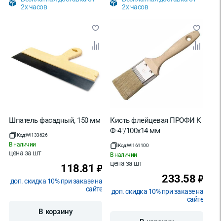
2х часов
2х часов
Шпатель фасадный, 150 мм
Кисть флейцевая ПРОФИ К
Ф-4"/100х14 мм
Код:
WI133626
В наличии
Код:
WI161100
цена за
шт
В наличии
цена за
шт
118.81
₽
233.58
₽
доп. скидка 10% при заказе на
сайте
доп. скидка 10% при заказе на
сайте
В корзину