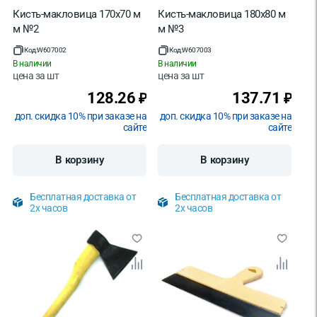
Кисть-макловица 170х70 м
Кисть-макловица 180х80 м
м №2
м №3
Код:
W607002
Код:
W607003
В наличии
В наличии
цена за
шт
цена за
шт
128.26
137.71
₽
₽
доп. скидка 10% при заказе на
доп. скидка 10% при заказе на
сайте
сайте
В корзину
В корзину
Бесплатная доставка от
Бесплатная доставка от
2х часов
2х часов