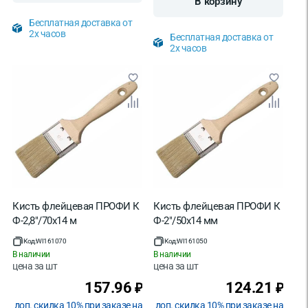
В корзину
Бесплатная доставка от
2х часов
Бесплатная доставка от
2х часов
Кисть флейцевая ПРОФИ К
Кисть флейцевая ПРОФИ К
Ф-2,8"/70х14 м
Ф-2"/50х14 мм
Код:
WI161070
Код:
WI161050
В наличии
В наличии
цена за
шт
цена за
шт
157.96
124.21
₽
₽
доп. скидка 10% при заказе на
доп. скидка 10% при заказе на