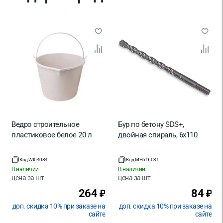
Ведро строительное
Бур по бетону SDS+,
пластиковое белое 20 л
двойная спираль, 6х110
Код:
WI04084
Код:
MH516031
В наличии
В наличии
цена за
шт
цена за
шт
264
84
₽
₽
доп. скидка 10% при заказе на
доп. скидка 10% при заказе на
сайте
сайте