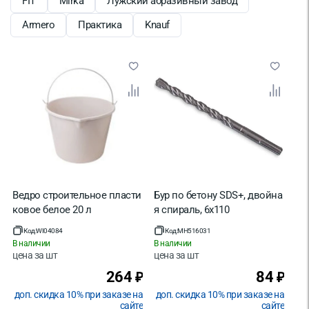
FIT
Mirka
Лужский абразивный завод
Armero
Практика
Knauf
Ведро строительное пласти
Бур по бетону SDS+, двойна
ковое белое 20 л
я спираль, 6х110
Код:
WI04084
Код:
MH516031
В наличии
В наличии
цена за
шт
цена за
шт
264
84
₽
₽
доп. скидка 10% при заказе на
доп. скидка 10% при заказе на
сайте
сайте