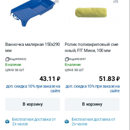
Ванночка малярная 150х290
Ролик полиакриловый сме
мм
нный, FIT Мини, 100 мм
Код:
WI56422
Код:
WI02697
В наличии
В наличии
цена за
шт
цена за
шт
43.11
51.83
₽
₽
доп. скидка 10% при заказе на
доп. скидка 10% при заказе на
сайте
сайте
В корзину
В корзину
Бесплатная доставка от
Бесплатная доставка от
2х часов
2х часов