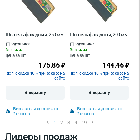
Шпатель фасадный, 250 мм
Шпатель фасадный, 200 мм
Код:
WI133628
Код:
WI133627
В наличии
В наличии
цена за
шт
цена за
шт
176.86
144.46
₽
₽
доп. скидка 10% при заказе на
доп. скидка 10% при заказе на
сайте
сайте
В корзину
В корзину
Бесплатная доставка от
Бесплатная доставка от
2х часов
2х часов
‹
›
1
2
3
4
19
Лидеры продаж