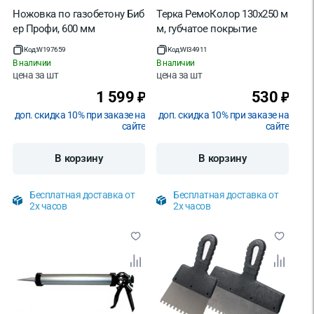
Ножовка по газобетону Биб
Терка РемоКолор 130х250 м
ер Профи, 600 мм
м, губчатое покрытие
Код:
W197659
Код:
WI34911
В наличии
В наличии
цена за
шт
цена за
шт
1 599
530
₽
₽
доп. скидка 10% при заказе на
доп. скидка 10% при заказе на
сайте
сайте
В корзину
В корзину
Бесплатная доставка от
Бесплатная доставка от
2х часов
2х часов