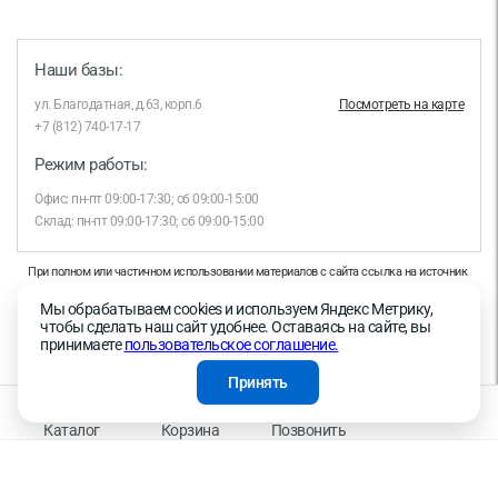
Наши базы:
ул. Благодатная, д.63, корп.6
Посмотреть на карте
+7 (812) 740-17-17
Режим работы:
Офис: пн-пт 09:00-17:30; сб 09:00-15:00
Склад: пн-пт 09:00-17:30; сб 09:00-15:00
При полном или частичном использовании материалов с сайта ссылка на источник
обязательна.
Мы обрабатываем cookies и используем Яндекс Метрику,
Продолжая работу с сайтом, вы даете согласие на использование сайтом cookies и
чтобы сделать наш сайт удобнее. Оставаясь на сайте, вы
на обработку персональных данных в целях функционирования сайта, проведения
принимаете
пользовательское соглашение.
ретаргетинга, статистических исследований, улучшения сервиса и предоставления
релевантной рекламной информации на основе ваших предпочтений и интересов.
Принять
На информационном ресурсе применяются рекомендательные технологии —
Правила применения рекомендательных технологий
Каталог
Корзина
Позвонить