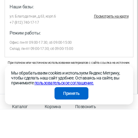
Наши базы:
ул. Благодатная, д.63, корп.6
Посмотреть на карте
+7 (812) 740-17-17
Режим работы:
Офис: пн-пт 09:00-17:30; сб 09:00-15:00
Склад: пн-пт 09:00-17:30; сб 09:00-15:00
При полном или частичном использовании материалов с сайта ссылка на источник
обязательна.
Мы обрабатываем cookies и используем Яндекс Метрику,
Продолжая работу с сайтом, вы даете согласие на использование сайтом cookies и
чтобы сделать наш сайт удобнее. Оставаясь на сайте, вы
на обработку персональных данных в целях функционирования сайта, проведения
принимаете
пользовательское соглашение.
ретаргетинга, статистических исследований, улучшения сервиса и предоставления
релевантной рекламной информации на основе ваших предпочтений и интересов.
Принять
На информационном ресурсе применяются рекомендательные технологии —
Правила применения рекомендательных технологий
Каталог
Корзина
Позвонить