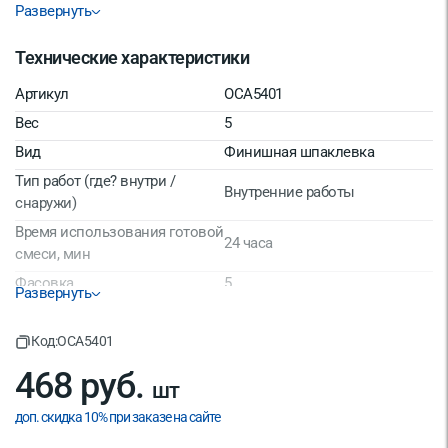
Развернуть
Технические характеристики
Артикул
OCA5401
Вес
5
Вид
Финишная шпаклевка
Тип работ (где? внутри /
Внутренние работы
снаружи)
Время использования готовой
24 часа
смеси, мин
Фасовка
5
Развернуть
Производитель/Бренд
КРЕПС
Расход при минимальной
Код:
OCA5401
1.7
толщине слоя кг/м2
468 руб.
шт
Максимальный размер
0,1
фракции, мм
доп. скидка 10% при заказе на сайте
Материал
Полимер