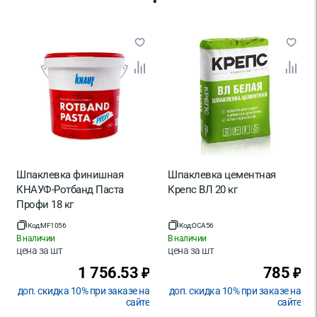
Шпаклевка финишная
Шпаклевка цементная
КНАУФ-Ротбанд Паста
Крепс ВЛ 20 кг
Профи 18 кг
Код:
MF1056
Код:
OCA56
В наличии
В наличии
цена за
шт
цена за
шт
1 756.53
785
₽
₽
доп. скидка 10% при заказе на
доп. скидка 10% при заказе на
сайте
сайте