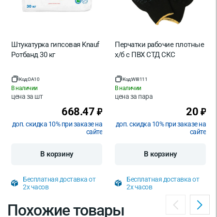
Штукатурка гипсовая Knauf
Перчатки рабочие плотные
Ротбанд 30 кг
х/б с ПВХ СТД СКС
Код:
OA10
Код:
WI8111
В наличии
В наличии
цена за
шт
цена за
пара
668.47
20
₽
₽
доп. скидка 10% при заказе на
доп. скидка 10% при заказе на
сайте
сайте
В корзину
В корзину
Бесплатная доставка от
Бесплатная доставка от
2х часов
2х часов
Похожие товары