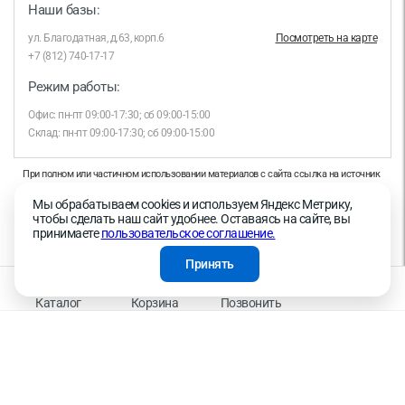
Наши базы:
ул. Благодатная, д.63, корп.6
Посмотреть на карте
+7 (812) 740-17-17
Режим работы:
Офис: пн-пт 09:00-17:30; сб 09:00-15:00
Склад: пн-пт 09:00-17:30; сб 09:00-15:00
При полном или частичном использовании материалов с сайта ссылка на источник
обязательна.
Мы обрабатываем cookies и используем Яндекс Метрику,
Продолжая работу с сайтом, вы даете согласие на использование сайтом cookies и
чтобы сделать наш сайт удобнее. Оставаясь на сайте, вы
на обработку персональных данных в целях функционирования сайта, проведения
принимаете
пользовательское соглашение.
ретаргетинга, статистических исследований, улучшения сервиса и предоставления
релевантной рекламной информации на основе ваших предпочтений и интересов.
Принять
На информационном ресурсе применяются рекомендательные технологии —
Правила применения рекомендательных технологий
Каталог
Корзина
Позвонить
Присоединяйтесь к нам