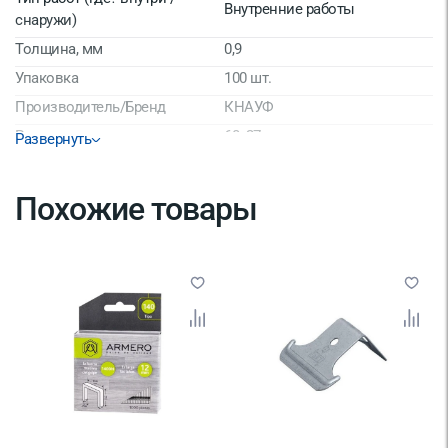
Внутренние работы
снаружи)
Толщина, мм
0,9
Упаковка
100 шт.
Производитель/Бренд
КНАУФ
Размер
60x27 мм
Развернуть
Материал
Оцинкованная сталь
Страна производитель
Россия
Похожие товары