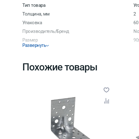
Тип товара
Уг
Толщина, мм
2
Упаковка
60
Производитель/Бренд
No
Размер
90
Развернуть
Ширина, мм
65
Материал
Оц
Похожие товары
Страна производитель
Ро