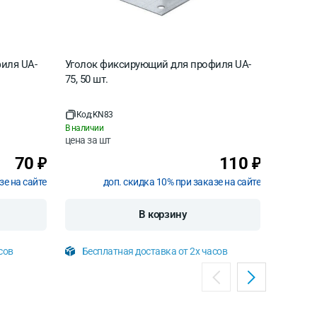
иля UA-
Уголок фиксирующий для профиля UA-
Уголок
75, 50 шт.
90х90х6
Код:
KN83
Код:
MP
В наличии
В наличи
цена за
шт
цена за
70
110
₽
₽
зе на сайте
доп. скидка 10% при заказе на сайте
В корзину
сов
Бесплатная доставка от 2х часов
Бесп