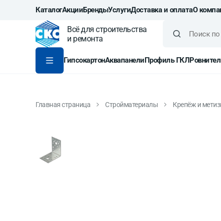
Каталог
Акции
Бренды
Услуги
Доставка и оплата
О компа
Всё для строительства
и ремонта
Гипсокартон
Аквапанели
Профиль ГКЛ
Ровнител
Главная страница
Стройматериалы
Крепёж и мети
Крепежный уголок оц