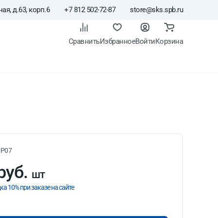
ая, д.63, корп.6
+7 812 502-72-87
store@sks.spb.ru
Сравнить
Избранное
Войти
Корзина
P07
руб.
шт
ка 10% при заказе на сайте