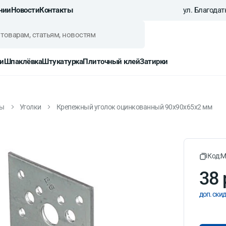
нии
Новости
Контакты
ул. Благодатн
и
Шпаклёвка
Штукатурка
Плиточный клей
Затирки
зы
Уголки
Крепежный уголок оцинкованный 90х90х65х2 мм
инкованный 90х90х65х2 мм
Код:
M
38 
доп. скид