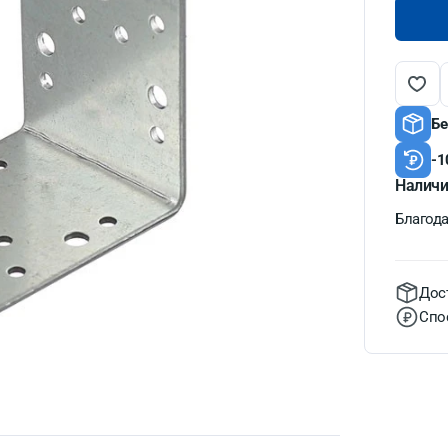
Бе
-1
Наличи
Благодат
Дос
Спо