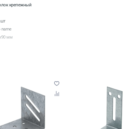
олок крепежный
 шт
 name
х90 мм
инкованная сталь
ссия