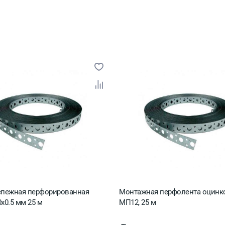
талл
ссия
епежная перфорированная
Монтажная перфолента оцинк
х0.5 мм 25 м
МП12, 25 м