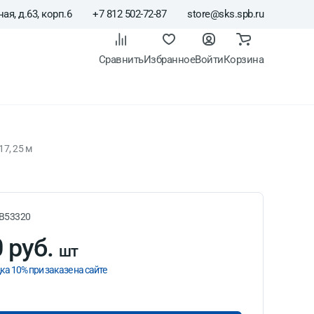
ая, д.63, корп.6
+7 812 502-72-87
store@sks.spb.ru
Сравнить
Избранное
Войти
Корзина
7, 25 м
B53320
 руб.
шт
ка 10% при заказе на сайте