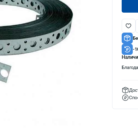
Бе
-1
Наличи
Благодат
Дос
Спо