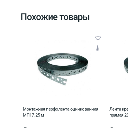
Материал
Ме
Страна производитель
Ро
Похожие товары
Монтажная перфолента оцинкованная
Лента кр
МП17, 25 м
прямая 20