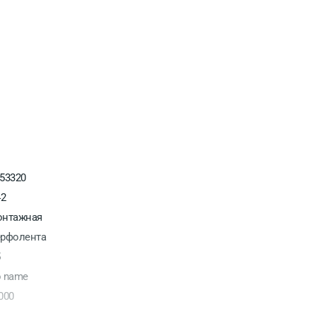
53320
42
нтажная
рфолента
5
 name
000