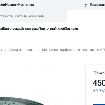
нии
Новости
Контакты
ул. Благодатн
и
Шпаклёвка
Штукатурка
Плиточный клей
Затирки
зы
Лента монтажная
Монтажная перфолента оцинкованная МП1
 оцинкованная МП17, 25 м
Код:
K
450
доп. скид