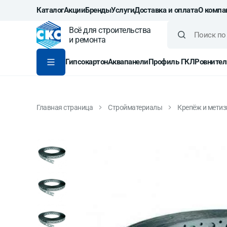
Каталог
Акции
Бренды
Услуги
Доставка и оплата
О компа
Всё для строительства
и ремонта
Гипсокартон
Аквапанели
Профиль ГКЛ
Ровнител
Главная страница
Стройматериалы
Крепёж и мети
Монтажная перфолента