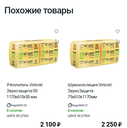
Похожие товары
Ширина, мм
600
Материал
Каменная вата
Страна производитель
Россия
Утеплитель Vetonit
Шумоизоляция Vetonit
Звукозащита-50
ЗвукоЗащита
1170х610х50 мм
75х610х1170мм
Код:
IA68125
Код:
IA68121
В наличии
В наличии
цена за
упак.
цена за
упак.
2 100
2 250
₽
₽