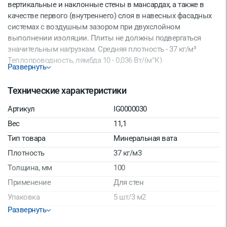
вертикальные и наклонные стены в мансардах, а также в
качестве первого (внутреннего) слоя в навесных фасадных
системах с воздушным зазором при двухслойном
выполнении изоляции. Плиты не должны подвергаться
значительным нагрузкам. Средняя плотность - 37 кг/м³
Теплопроводность, лямбда 10 - 0,036 Вт/(м°К)
Развернуть
Технические характеристики
Артикул
IG0000030
Вес
11,1
Тип товара
Минеральная вата
Плотность
37 кг/м3
Толщина, мм
100
Применение
Для стен
Упаковка
5 шт/3 м2
Развернуть
Производитель/Бренд
Роквул
Длина, мм
1000