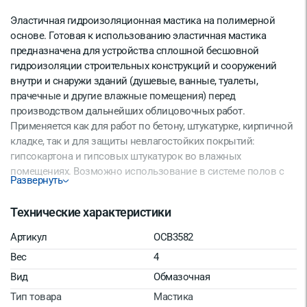
Эластичная гидроизоляционная мастика на полимерной
основе. Готовая к использованию эластичная мастика
предназначена для устройства сплошной бесшовной
гидроизоляции строительных конструкций и сооружений
внутри и снаружи зданий (душевые, ванные, туалеты,
прачечные и другие влажные помещения) перед
производством дальнейших облицовочных работ.
Применяется как для работ по бетону, штукатурке, кирпичной
кладке, так и для защиты невлагостойких покрытий:
гипсокартона и гипсовых штукатурок во влажных
помещениях. Возможно использование в системе полов с
Развернуть
подогревом. Рекомендуется для заполнения стыковых
зазоров (мест выхода пластиковых и металлических
Технические характеристики
водопроводных труб, угловых соединений строительных
конструкций и др.), не подверженных значительным
Артикул
OCB3582
динамическим нагрузкам. При выполнении работ по
Вес
4
подвижным стыкам необходимо использовать ГидроЛенту.
Вид
Обмазочная
Тип товара
Мастика