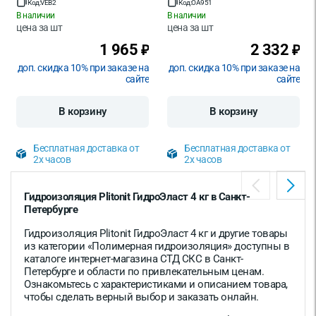
Код:
VEB2
Код:
OA951
В наличии
В наличии
цена за
шт
цена за
шт
1 965
2 332
₽
₽
доп. скидка 10% при заказе на
доп. скидка 10% при заказе на
сайте
сайте
В корзину
В корзину
Бесплатная доставка от
Бесплатная доставка от
2х часов
2х часов
Гидроизоляция Plitonit ГидроЭласт 4 кг в Санкт-
Петербурге
Гидроизоляция Plitonit ГидроЭласт 4 кг и другие товары
из категории «Полимерная гидроизоляция» доступны в
каталоге интернет-магазина СТД СКС в Санкт-
Петербурге и области по привлекательным ценам.
Ознакомьтесь с характеристиками и описанием товара,
чтобы сделать верный выбор и заказать онлайн.