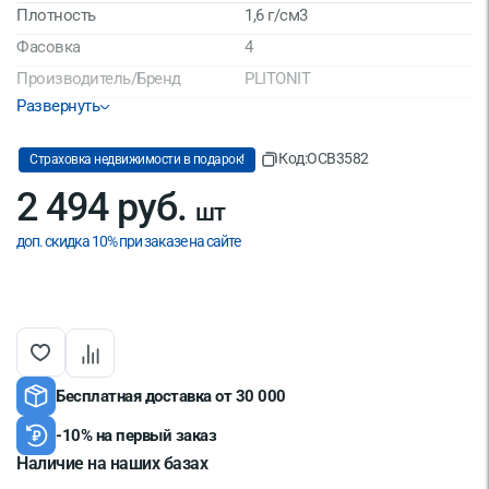
Плотность
1,6 г/см3
Фасовка
4
Производитель/Бренд
PLITONIT
Развернуть
Расход при минимальной
0,83 кг/м2
толщине слоя кг/м2
Код:
OCB3582
Страховка недвижимости в подарок!
Материал
Полимер
2 494 руб.
Срок годности
12 мес
шт
Страна производитель
Россия
доп. скидка 10% при заказе на сайте
Минимальная толщина слоя,
0.5
мм
Температура использования
от +10 до +30°С
Бесплатная доставка от 30 000
-10% на первый заказ
Наличие на наших базах