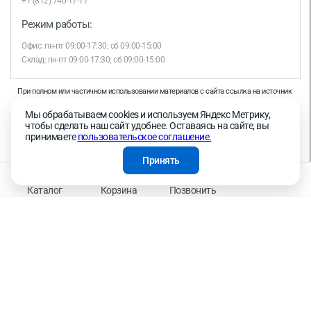
+7 (812) 740-17-17
Режим работы:
Офис: пн-пт 09:00-17:30; сб 09:00-15:00
Склад: пн-пт 09:00-17:30; сб 09:00-15:00
При полном или частичном использовании материалов с сайта ссылка на источник
обязательна.
Мы обрабатываем cookies и используем Яндекс Метрику,
Продолжая работу с сайтом, вы даете согласие на использование сайтом cookies и
чтобы сделать наш сайт удобнее. Оставаясь на сайте, вы
на обработку персональных данных в целях функционирования сайта, проведения
принимаете
пользовательское соглашение.
ретаргетинга, статистических исследований, улучшения сервиса и предоставления
релевантной рекламной информации на основе ваших предпочтений и интересов.
Принять
На информационном ресурсе применяются рекомендательные технологии —
Правила применения рекомендательных технологий
Каталог
Корзина
Позвонить
Присоединяйтесь к нам