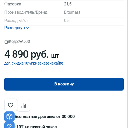
Фасовка
21,5
Производитель/Бренд
Bitumast
Расход м2/л
0.5
Развернуть
Материал
Битум
Страна производитель
Россия
Код:
SAA903
4 890 руб.
шт
доп. скидка 10% при заказе на сайте
В корзину
Бесплатная доставка от 30 000
-10% на первый заказ