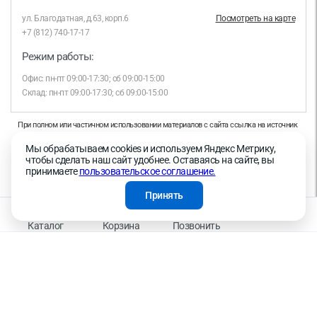
ул. Благодатная, д.63, корп.6
Посмотреть на карте
+7 (812) 740-17-17
Режим работы:
Офис: пн-пт 09:00-17:30; сб 09:00-15:00
Склад: пн-пт 09:00-17:30; сб 09:00-15:00
При полном или частичном использовании материалов с сайта ссылка на источник
обязательна.
Мы обрабатываем cookies и используем Яндекс Метрику,
Продолжая работу с сайтом, вы даете согласие на использование сайтом cookies и
чтобы сделать наш сайт удобнее. Оставаясь на сайте, вы
на обработку персональных данных в целях функционирования сайта, проведения
принимаете
пользовательское соглашение.
ретаргетинга, статистических исследований, улучшения сервиса и предоставления
релевантной рекламной информации на основе ваших предпочтений и интересов.
Принять
На информационном ресурсе применяются рекомендательные технологии —
Правила применения рекомендательных технологий
Каталог
Корзина
Позвонить
Присоединяйтесь к нам