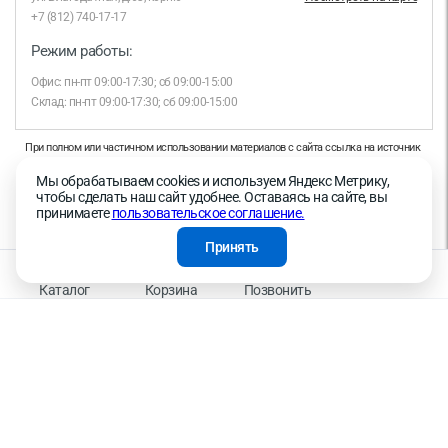
+7 (812) 740-17-17
Режим работы:
Офис: пн-пт 09:00-17:30; сб 09:00-15:00
Склад: пн-пт 09:00-17:30; сб 09:00-15:00
При полном или частичном использовании материалов с сайта ссылка на источник
обязательна.
Мы обрабатываем cookies и используем Яндекс Метрику,
Продолжая работу с сайтом, вы даете согласие на использование сайтом cookies и
чтобы сделать наш сайт удобнее. Оставаясь на сайте, вы
на обработку персональных данных в целях функционирования сайта, проведения
принимаете
пользовательское соглашение.
ретаргетинга, статистических исследований, улучшения сервиса и предоставления
релевантной рекламной информации на основе ваших предпочтений и интересов.
Принять
На информационном ресурсе применяются рекомендательные технологии —
Правила применения рекомендательных технологий
Каталог
Корзина
Позвонить
Присоединяйтесь к нам