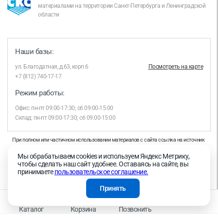
материалами на территории Санкт-Петербурга и Ленинградской
области
Наши базы:
ул. Благодатная, д.63, корп.6
Посмотреть на карте
+7 (812) 740-17-17
Режим работы:
Офис: пн-пт 09:00-17:30; сб 09:00-15:00
Склад: пн-пт 09:00-17:30; сб 09:00-15:00
При полном или частичном использовании материалов с сайта ссылка на источник
обязательна.
Мы обрабатываем cookies и используем Яндекс Метрику,
Продолжая работу с сайтом, вы даете согласие на использование сайтом cookies и
чтобы сделать наш сайт удобнее. Оставаясь на сайте, вы
на обработку персональных данных в целях функционирования сайта, проведения
принимаете
пользовательское соглашение.
ретаргетинга, статистических исследований, улучшения сервиса и предоставления
релевантной рекламной информации на основе ваших предпочтений и интересов.
Принять
На информационном ресурсе применяются рекомендательные технологии —
Правила применения рекомендательных технологий
Каталог
Корзина
Позвонить