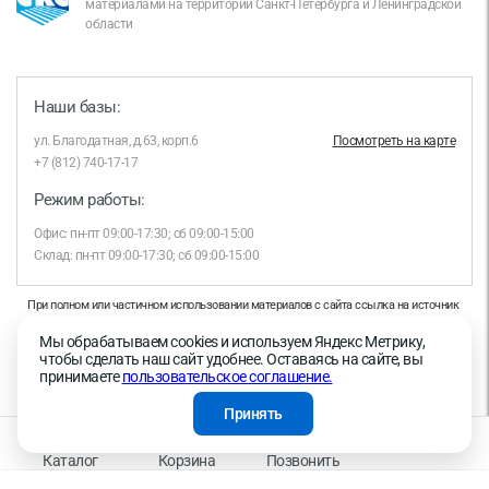
материалами на территории Санкт-Петербурга и Ленинградской
области
Наши базы:
ул. Благодатная, д.63, корп.6
Посмотреть на карте
+7 (812) 740-17-17
Режим работы:
Офис: пн-пт 09:00-17:30; сб 09:00-15:00
Склад: пн-пт 09:00-17:30; сб 09:00-15:00
При полном или частичном использовании материалов с сайта ссылка на источник
обязательна.
Мы обрабатываем cookies и используем Яндекс Метрику,
Продолжая работу с сайтом, вы даете согласие на использование сайтом cookies и
чтобы сделать наш сайт удобнее. Оставаясь на сайте, вы
на обработку персональных данных в целях функционирования сайта, проведения
принимаете
пользовательское соглашение.
ретаргетинга, статистических исследований, улучшения сервиса и предоставления
релевантной рекламной информации на основе ваших предпочтений и интересов.
Принять
На информационном ресурсе применяются рекомендательные технологии —
Правила применения рекомендательных технологий
Каталог
Корзина
Позвонить