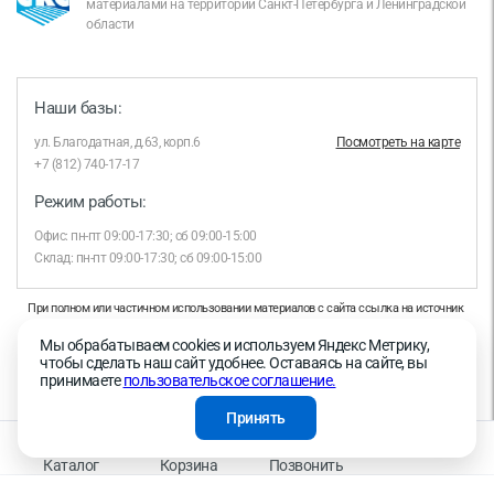
материалами на территории Санкт-Петербурга и Ленинградской
области
Наши базы:
ул. Благодатная, д.63, корп.6
Посмотреть на карте
+7 (812) 740-17-17
Режим работы:
Офис: пн-пт 09:00-17:30; сб 09:00-15:00
Склад: пн-пт 09:00-17:30; сб 09:00-15:00
При полном или частичном использовании материалов с сайта ссылка на источник
обязательна.
Мы обрабатываем cookies и используем Яндекс Метрику,
Продолжая работу с сайтом, вы даете согласие на использование сайтом cookies и
чтобы сделать наш сайт удобнее. Оставаясь на сайте, вы
на обработку персональных данных в целях функционирования сайта, проведения
принимаете
пользовательское соглашение.
ретаргетинга, статистических исследований, улучшения сервиса и предоставления
релевантной рекламной информации на основе ваших предпочтений и интересов.
Принять
На информационном ресурсе применяются рекомендательные технологии —
Правила применения рекомендательных технологий
Каталог
Корзина
Позвонить