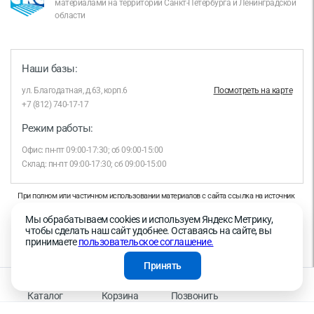
материалами на территории Санкт-Петербурга и Ленинградской
области
Наши базы:
ул. Благодатная, д.63, корп.6
Посмотреть на карте
+7 (812) 740-17-17
Режим работы:
Офис: пн-пт 09:00-17:30; сб 09:00-15:00
Склад: пн-пт 09:00-17:30; сб 09:00-15:00
При полном или частичном использовании материалов с сайта ссылка на источник
обязательна.
Мы обрабатываем cookies и используем Яндекс Метрику,
Продолжая работу с сайтом, вы даете согласие на использование сайтом cookies и
чтобы сделать наш сайт удобнее. Оставаясь на сайте, вы
на обработку персональных данных в целях функционирования сайта, проведения
принимаете
пользовательское соглашение.
ретаргетинга, статистических исследований, улучшения сервиса и предоставления
релевантной рекламной информации на основе ваших предпочтений и интересов.
Принять
На информационном ресурсе применяются рекомендательные технологии —
Правила применения рекомендательных технологий
Каталог
Корзина
Позвонить