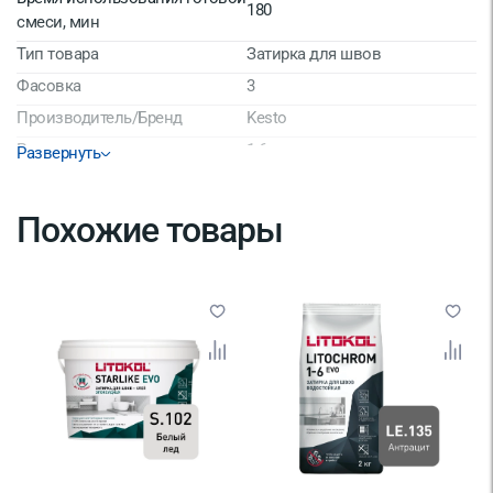
180
смеси, мин
Тип товара
Затирка для швов
Фасовка
3
Производитель/Бренд
Kesto
Размер шва, мм
1-6
Развернуть
Расход при минимальной
0.5 - 1.5
толщине слоя кг/м2
Похожие товары
Материал
Цемент
Срок годности
36 мес
Страна производитель
Финляндия
Температура использования
от +18 до -20°C