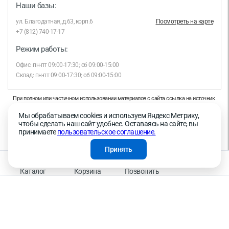
Наши базы:
ул. Благодатная, д.63, корп.6
Посмотреть на карте
+7 (812) 740-17-17
Режим работы:
Офис: пн-пт 09:00-17:30; сб 09:00-15:00
Склад: пн-пт 09:00-17:30; сб 09:00-15:00
При полном или частичном использовании материалов с сайта ссылка на источник
обязательна.
Мы обрабатываем cookies и используем Яндекс Метрику,
Продолжая работу с сайтом, вы даете согласие на использование сайтом cookies и
чтобы сделать наш сайт удобнее. Оставаясь на сайте, вы
на обработку персональных данных в целях функционирования сайта, проведения
принимаете
пользовательское соглашение.
ретаргетинга, статистических исследований, улучшения сервиса и предоставления
релевантной рекламной информации на основе ваших предпочтений и интересов.
Принять
На информационном ресурсе применяются рекомендательные технологии —
Правила применения рекомендательных технологий
Каталог
Корзина
Позвонить
Присоединяйтесь к нам