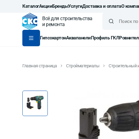
Каталог
Акции
Бренды
Услуги
Доставка и оплата
О компа
Всё для строительства
и ремонта
Гипсокартон
Аквапанели
Профиль ГКЛ
Ровнител
Главная страница
Стройматериалы
Строительный 