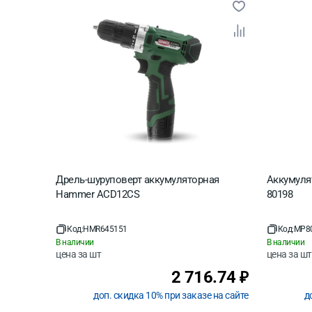
Дрель-шуруповерт аккумуляторная
Аккумуля
Hammer ACD12CS
80198
Код:
HMR645151
Код:
MP8
В наличии
В наличии
цена за
шт
цена за
шт
2 716.74
₽
доп. скидка 10% при заказе на сайте
д