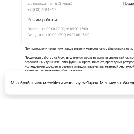
ул. Благодатная, д.63, корп.6
Посмот
+7 (812) 740-17-17
Режим работы:
Офис: пн-пт 09:00-17:30; сб 09:00-15:00
Склад: пн-пт 09:00-17:30; сб 09:00-15:00
При полном или частичном использовании материалов с сайта ссылка на ис
Продолжая работу с сайтом, вы даете согласие на использование сайтом coo
персональных данных в целях функционирования сайта, проведения ретаргет
исследований, улучшения сервиса и предоставления релевантной рекламно
основе ваших предпочтений и интересов.
На информационном ресурсе применяются рекомендательные технологии 
Мы обрабатываем cookies и используем Яндекс Метрику, чтобы сд
рекомендательных технологий
© 2026. «СТД СКС»