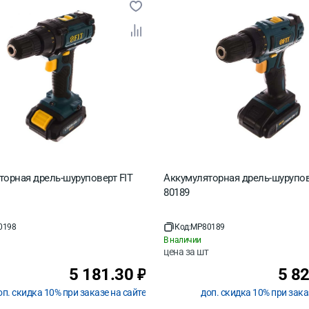
торная дрель-шуруповерт FIT
Аккумуляторная дрель-шурупов
80189
0198
Код:
MP80189
В наличии
цена за
шт
5 181.30
5 8
₽
оп. скидка 10% при заказе на сайте
доп. скидка 10% при зака