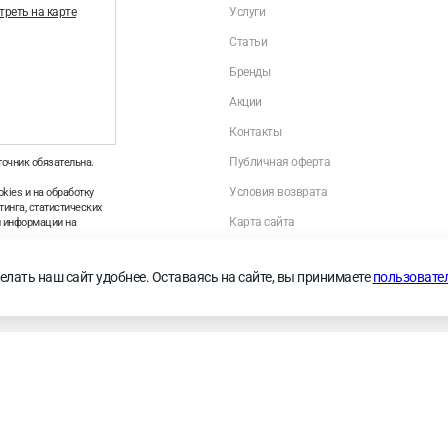
реть на карте
Услуги
Статьи
Бренды
Акции
Контакты
Публичная оферта
точник обязательна.
Условия возврата
kies и на обработку
инга, статистических
Карта сайта
й информации на
Политика оператора в отношении обраб
персональных данных
—
Правила применения
елать наш сайт удобнее. Оставаясь на сайте, вы принимаете
пользовате
Личный кабинет