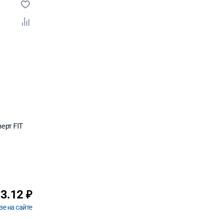
ерт FIT
23.12
₽
зе на сайте