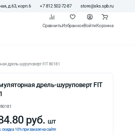
ая, д.63, корп.6
+7 812 502-72-87
store@sks.spb.ru
Сравнить
Избранное
Войти
Корзина
ая дрель-шуруповерт FIT 80181
муляторная дрель-шуруповерт FIT
1
80181
84.80 руб.
шт
. скидка 10% при заказе на сайте