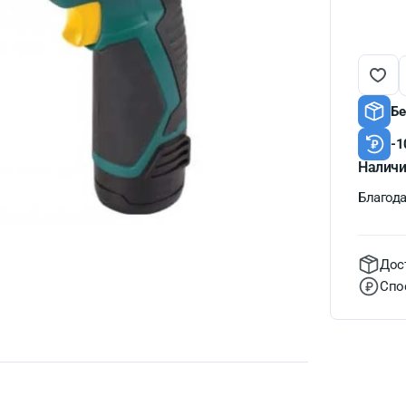
Бе
-1
Наличи
Благодат
Дос
Спо