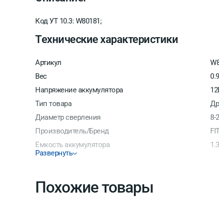
Код УТ 10.3: W80181;
Технические характеристики
Артикул
W8
Вес
0.
Напряжение аккумулятора
12
Тип товара
Др
Диаметр сверления
8-
Производитель/Бренд
FI
Емкость аккумулятора
1.
Развернуть
Кол-во аккумуляторов
2
Макс. Обороты
11
Похожие товары
Страна производитель
Ки