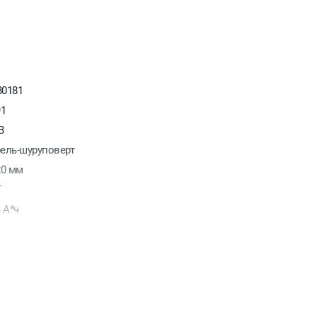
0181
91
В
ель-шуруповерт
20 мм
T
3 А*ч
00 об/мин
тай