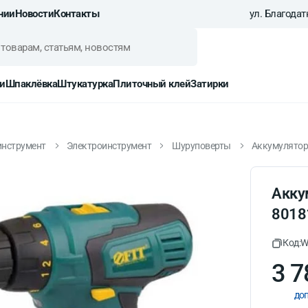
нии
Новости
Контакты
ул. Благодатн
и
Шпаклёвка
Штукатурка
Плиточный клей
Затирки
инструмент
Электроинструмент
Шуруповерты
Аккумуляторн
Акку
8018
Код:
W
3 7
доп