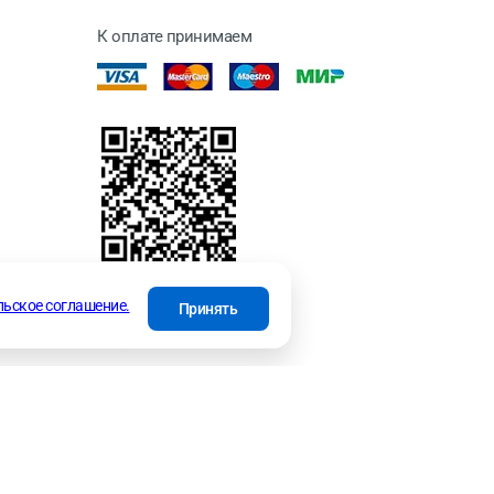
К оплате принимаем
отки
льское соглашение.
Принять
INFO@SKS.SPB.RU