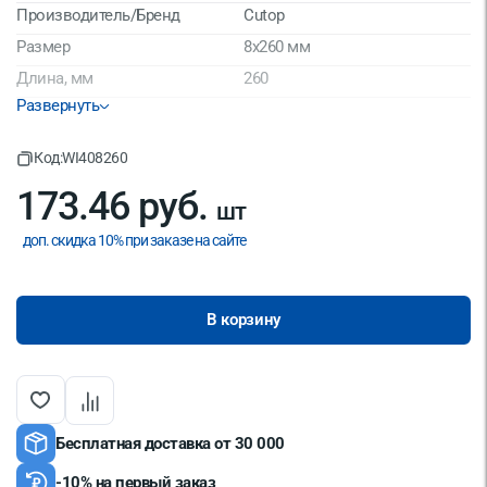
Производитель/Бренд
Cutop
Размер
8x260 мм
Длина, мм
260
Развернуть
Страна производитель
Китай
Код:
WI408260
173.46 руб.
шт
доп. скидка 10% при заказе на сайте
В корзину
Бесплатная доставка от 30 000
-10% на первый заказ