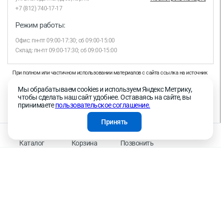
+7 (812) 740-17-17
Режим работы:
Офис: пн-пт 09:00-17:30; сб 09:00-15:00
Склад: пн-пт 09:00-17:30; сб 09:00-15:00
При полном или частичном использовании материалов с сайта ссылка на источник
обязательна.
Мы обрабатываем cookies и используем Яндекс Метрику,
Продолжая работу с сайтом, вы даете согласие на использование сайтом cookies и
чтобы сделать наш сайт удобнее. Оставаясь на сайте, вы
на обработку персональных данных в целях функционирования сайта, проведения
принимаете
пользовательское соглашение.
ретаргетинга, статистических исследований, улучшения сервиса и предоставления
релевантной рекламной информации на основе ваших предпочтений и интересов.
Принять
На информационном ресурсе применяются рекомендательные технологии —
Правила применения рекомендательных технологий
Каталог
Корзина
Позвонить
Присоединяйтесь к нам