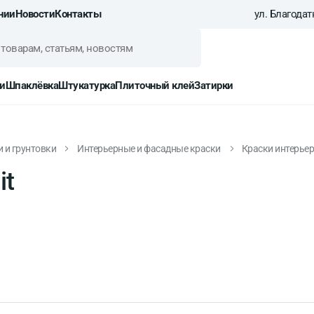
нии
Новости
Контакты
ул. Благодатн
и
Шпаклёвка
Штукатурка
Плиточный клей
Затирки
и и грунтовки
Интерьерные и фасадные краски
Краски интерье
it