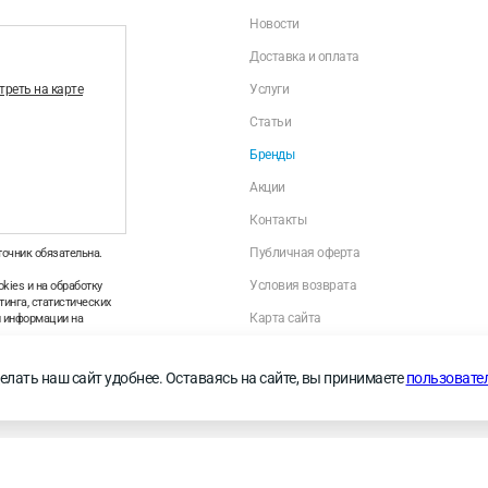
Новости
Доставка и оплата
реть на карте
Услуги
Статьи
Бренды
Акции
Контакты
Публичная оферта
точник обязательна.
Условия возврата
kies и на обработку
инга, статистических
Карта сайта
й информации на
Политика оператора в отношении обраб
персональных данных
—
Правила применения
елать наш сайт удобнее. Оставаясь на сайте, вы принимаете
пользовате
Личный кабинет