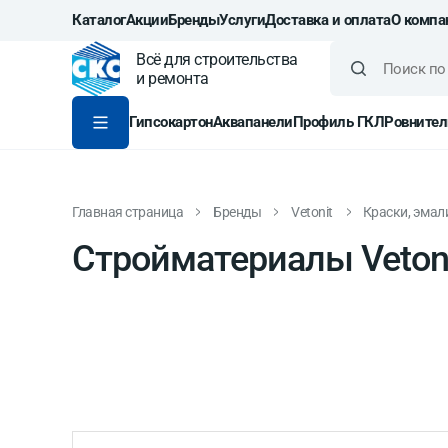
Каталог
Акции
Бренды
Услуги
Доставка и оплата
О компа
Всё для строительства
и ремонта
Гипсокартон
Аквапанели
Профиль ГКЛ
Ровнител
Главная страница
Бренды
Vetonit
Краски, эмал
Стройматериалы Veton