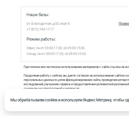
Наши базы:
ул. Благодатная, д.63, корп.6
Посмот
+7 (812) 740-17-17
Режим работы:
Офис: пн-пт 09:00-17:30; сб 09:00-15:00
Склад: пн-пт 09:00-17:30; сб 09:00-15:00
При полном или частичном использовании материалов с сайта ссылка на ис
Продолжая работу с сайтом, вы даете согласие на использование сайтом coo
персональных данных в целях функционирования сайта, проведения ретаргет
исследований, улучшения сервиса и предоставления релевантной рекламно
основе ваших предпочтений и интересов.
На информационном ресурсе применяются рекомендательные технологии 
Мы обрабатываем cookies и используем Яндекс Метрику, чтобы сд
рекомендательных технологий