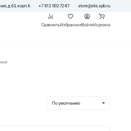
ая, д.63, корп.6
+7 812 502-72-87
store@sks.spb.ru
Сравнить
Избранное
Войти
Корзина
рные