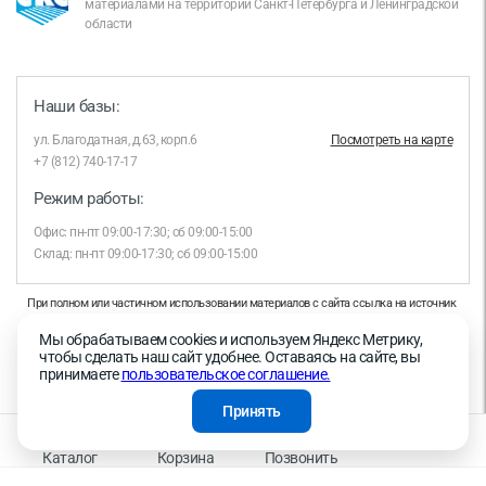
материалами на территории Санкт-Петербурга и Ленинградской
области
Наши базы:
ул. Благодатная, д.63, корп.6
Посмотреть на карте
+7 (812) 740-17-17
Режим работы:
Офис: пн-пт 09:00-17:30; сб 09:00-15:00
Склад: пн-пт 09:00-17:30; сб 09:00-15:00
При полном или частичном использовании материалов с сайта ссылка на источник
обязательна.
Мы обрабатываем cookies и используем Яндекс Метрику,
Продолжая работу с сайтом, вы даете согласие на использование сайтом cookies и
чтобы сделать наш сайт удобнее. Оставаясь на сайте, вы
на обработку персональных данных в целях функционирования сайта, проведения
принимаете
пользовательское соглашение.
ретаргетинга, статистических исследований, улучшения сервиса и предоставления
релевантной рекламной информации на основе ваших предпочтений и интересов.
Принять
На информационном ресурсе применяются рекомендательные технологии —
Правила применения рекомендательных технологий
Каталог
Корзина
Позвонить