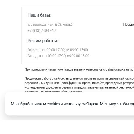
Наши базы:
ул. Благодатная, д.63, корп.6
Посмот
+7 (812) 740-17-17
Режим работы:
Офис: пн-пт 09:00-17:30; сб 09:00-15:00
Склад: пн-пт 09:00-17:30; сб 09:00-15:00
При полном или частичном использовании материалов с сайта ссылка на ис
Продолжая работу с сайтом, вы даете согласие на использование сайтом coo
персональных данных в целях функционирования сайта, проведения ретаргет
исследований, улучшения сервиса и предоставления релевантной рекламно
основе ваших предпочтений и интересов.
На информационном ресурсе применяются рекомендательные технологии 
Мы обрабатываем cookies и используем Яндекс Метрику, чтобы сд
рекомендательных технологий