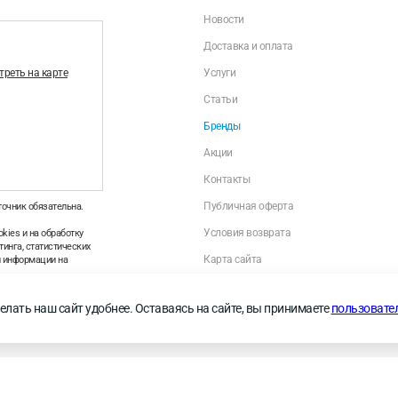
Новости
Доставка и оплата
реть на карте
Услуги
Статьи
Бренды
Акции
Контакты
Публичная оферта
точник обязательна.
Условия возврата
kies и на обработку
инга, статистических
Карта сайта
й информации на
Политика оператора в отношении обраб
персональных данных
—
Правила применения
елать наш сайт удобнее. Оставаясь на сайте, вы принимаете
пользовате
Личный кабинет