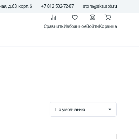
ая, д.63, корп.6
+7 812 502-72-87
store@sks.spb.ru
Сравнить
Избранное
Войти
Корзина