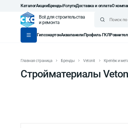
Каталог
Акции
Бренды
Услуги
Доставка и оплата
О компа
Всё для строительства
и ремонта
Гипсокартон
Аквапанели
Профиль ГКЛ
Ровнител
Главная страница
Бренды
Vetonit
Крепёж и мет
Стройматериалы Veton