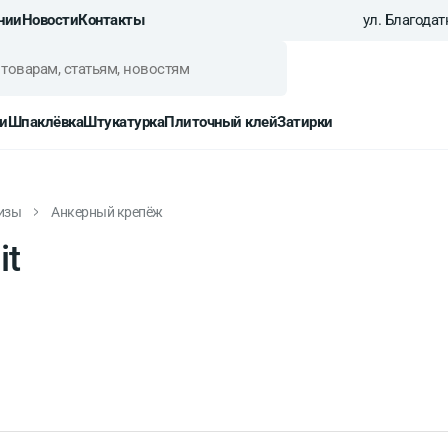
нии
Новости
Контакты
ул. Благодатн
и
Шпаклёвка
Штукатурка
Плиточный клей
Затирки
изы
Анкерный крепёж
it