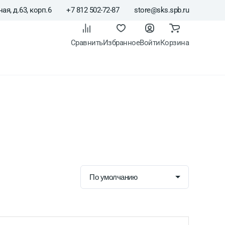
ая, д.63, корп.6
+7 812 502-72-87
store@sks.spb.ru
Сравнить
Избранное
Войти
Корзина