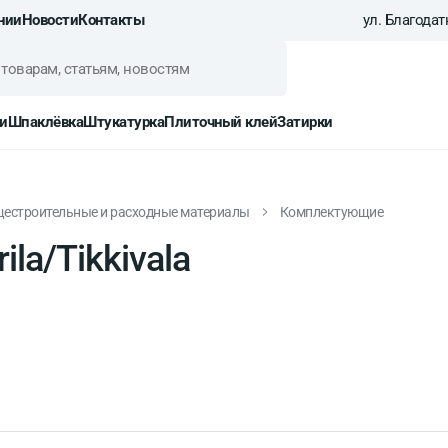
нии
Новости
Контакты
ул. Благодатн
и
Шпаклёвка
Штукатурка
Плиточный клей
Затирки
естроительные и расходные материалы
Комплектующие
la/Tikkivala