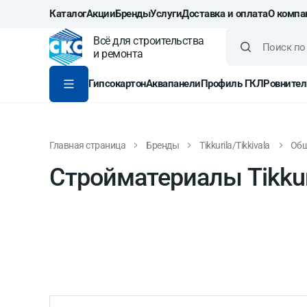
Каталог
Акции
Бренды
Услуги
Доставка и оплата
О компа
Всё для строительства
и ремонта
Гипсокартон
Аквапанели
Профиль ГКЛ
Ровнител
Главная страница
Бренды
Tikkurila/Tikkivala
Общ
Стройматериалы Tikkuri