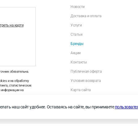
Новости
Доставка и оплата
реть на карте
Услуги
Статьи
Бренды
Акции
Контакты
Публичная оферта
точник обязательна.
Условия возврата
kies и на обработку
инга, статистических
Карта сайта
й информации на
Политика оператора в отношении обраб
персональных данных
—
Правила применения
елать наш сайт удобнее. Оставаясь на сайте, вы принимаете
пользовате
Личный кабинет