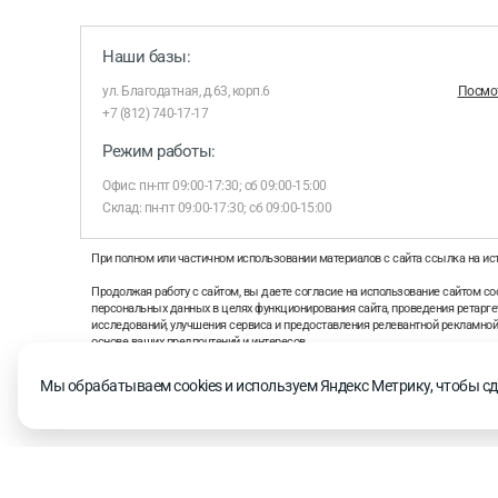
Наши базы:
ул. Благодатная, д.63, корп.6
Посмот
+7 (812) 740-17-17
Режим работы:
Офис: пн-пт 09:00-17:30; сб 09:00-15:00
Склад: пн-пт 09:00-17:30; сб 09:00-15:00
При полном или частичном использовании материалов с сайта ссылка на ис
Продолжая работу с сайтом, вы даете согласие на использование сайтом coo
персональных данных в целях функционирования сайта, проведения ретаргет
исследований, улучшения сервиса и предоставления релевантной рекламно
основе ваших предпочтений и интересов.
На информационном ресурсе применяются рекомендательные технологии 
Мы обрабатываем cookies и используем Яндекс Метрику, чтобы сд
рекомендательных технологий