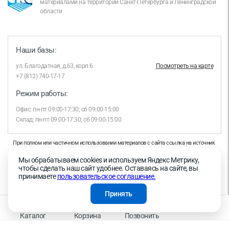
материалами на территории Санкт-Петербурга и Ленинградской
области
Наши базы:
ул. Благодатная, д.63, корп.6
Посмотреть на карте
+7 (812) 740-17-17
Режим работы:
Офис: пн-пт 09:00-17:30; сб 09:00-15:00
Склад: пн-пт 09:00-17:30; сб 09:00-15:00
При полном или частичном использовании материалов с сайта ссылка на источник
обязательна.
Мы обрабатываем cookies и используем Яндекс Метрику,
Продолжая работу с сайтом, вы даете согласие на использование сайтом cookies и
чтобы сделать наш сайт удобнее. Оставаясь на сайте, вы
на обработку персональных данных в целях функционирования сайта, проведения
принимаете
пользовательское соглашение.
ретаргетинга, статистических исследований, улучшения сервиса и предоставления
релевантной рекламной информации на основе ваших предпочтений и интересов.
Принять
На информационном ресурсе применяются рекомендательные технологии —
Правила применения рекомендательных технологий
Каталог
Корзина
Позвонить