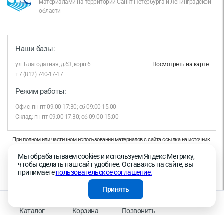
материалами на территории Санкт-Петербурга и Ленинградской
области
Наши базы:
ул. Благодатная, д.63, корп.6
Посмотреть на карте
+7 (812) 740-17-17
Режим работы:
Офис: пн-пт 09:00-17:30; сб 09:00-15:00
Склад: пн-пт 09:00-17:30; сб 09:00-15:00
При полном или частичном использовании материалов с сайта ссылка на источник
обязательна.
Мы обрабатываем cookies и используем Яндекс Метрику,
Продолжая работу с сайтом, вы даете согласие на использование сайтом cookies и
чтобы сделать наш сайт удобнее. Оставаясь на сайте, вы
на обработку персональных данных в целях функционирования сайта, проведения
принимаете
пользовательское соглашение.
ретаргетинга, статистических исследований, улучшения сервиса и предоставления
релевантной рекламной информации на основе ваших предпочтений и интересов.
Принять
На информационном ресурсе применяются рекомендательные технологии —
Правила применения рекомендательных технологий
Каталог
Корзина
Позвонить