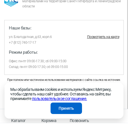
материалами на территории Санкт-Петербурга и Ленинградской
области
Наши базы:
ул. Благодатная, д.63, корп.6
Посмотреть на карте
+7 (812) 740-17-17
Режим работы:
Офис: пн-пт 09:00-17:30; сб 09:00-15:00
Склад: пн-пт 09:00-17:30; сб 09:00-15:00
При полном или частичном использовании материалов с сайта ссылка на источник
обязательна.
Мы обрабатываем cookies и используем Яндекс Метрику,
Продолжая работу с сайтом, вы даете согласие на использование сайтом cookies и
чтобы сделать наш сайт удобнее. Оставаясь на сайте, вы
на обработку персональных данных в целях функционирования сайта, проведения
принимаете
пользовательское соглашение.
ретаргетинга, статистических исследований, улучшения сервиса и предоставления
релевантной рекламной информации на основе ваших предпочтений и интересов.
Принять
На информационном ресурсе применяются рекомендательные технологии —
Правила применения рекомендательных технологий
Каталог
Корзина
Позвонить