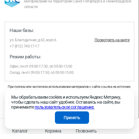
материалами на территории Санкт-Петербурга и Ленинградской
области
Наши базы:
ул. Благодатная, д.63, корп.6
Посмотреть на карте
+7 (812) 740-17-17
Режим работы:
Офис: пн-пт 09:00-17:30; сб 09:00-15:00
Склад: пн-пт 09:00-17:30; сб 09:00-15:00
При полном или частичном использовании материалов с сайта ссылка на источник
обязательна.
Мы обрабатываем cookies и используем Яндекс Метрику,
Продолжая работу с сайтом, вы даете согласие на использование сайтом cookies и
чтобы сделать наш сайт удобнее. Оставаясь на сайте, вы
на обработку персональных данных в целях функционирования сайта, проведения
принимаете
пользовательское соглашение.
ретаргетинга, статистических исследований, улучшения сервиса и предоставления
релевантной рекламной информации на основе ваших предпочтений и интересов.
Принять
На информационном ресурсе применяются рекомендательные технологии —
Правила применения рекомендательных технологий
Каталог
Корзина
Позвонить