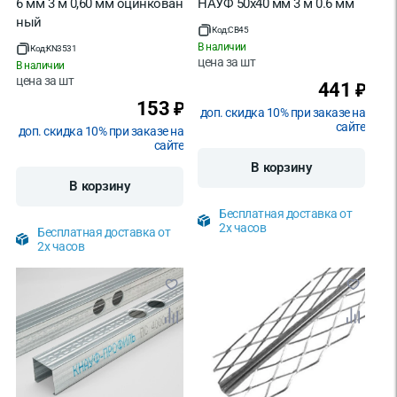
6 мм 3 м 0,60 мм оцинкован
НАУФ 50х40 мм 3 м 0.6 мм
ный
Код:
CB45
В наличии
Код:
KN3531
цена за
шт
В наличии
цена за
шт
441
₽
153
₽
доп. скидка 10% при заказе на
сайте
доп. скидка 10% при заказе на
сайте
В корзину
В корзину
Бесплатная доставка от
2х часов
Бесплатная доставка от
2х часов