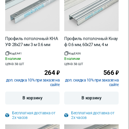
Профиль потолочный КНА
Профиль потолочный Кнау
УФ 28х27 мм 3 м 0.6 мм
ф 0.6 мм, 60х27 мм, 4 м
Код:
EA41
Код:
EA36
В наличии
В наличии
цена за
шт
цена за
шт
264
566
₽
₽
доп. скидка 10% при заказе на
доп. скидка 10% при заказе на
сайте
сайте
В корзину
В корзину
Бесплатная доставка от
Бесплатная доставка от
2х часов
2х часов