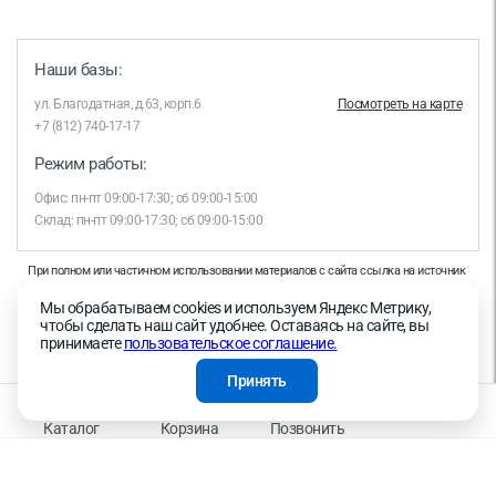
Наши базы:
ул. Благодатная, д.63, корп.6
Посмотреть на карте
+7 (812) 740-17-17
Режим работы:
Офис: пн-пт 09:00-17:30; сб 09:00-15:00
Склад: пн-пт 09:00-17:30; сб 09:00-15:00
При полном или частичном использовании материалов с сайта ссылка на источник
обязательна.
Мы обрабатываем cookies и используем Яндекс Метрику,
Продолжая работу с сайтом, вы даете согласие на использование сайтом cookies и
чтобы сделать наш сайт удобнее. Оставаясь на сайте, вы
на обработку персональных данных в целях функционирования сайта, проведения
принимаете
пользовательское соглашение.
ретаргетинга, статистических исследований, улучшения сервиса и предоставления
релевантной рекламной информации на основе ваших предпочтений и интересов.
Принять
На информационном ресурсе применяются рекомендательные технологии —
Правила применения рекомендательных технологий
Каталог
Корзина
Позвонить