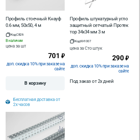
Профиль стоечный Кнауф
Профиль штукатурный угло
0.6 мм, 50х50, 4 м
защитный сетчатый Протек
тор 34х34 мм 3 м
Код:
CB26
В наличии
Код:
KH1007
цена за
шт
цена за
Сто штук
701
₽
290
₽
доп. скидка 10% при заказе на
доп. скидка 10% при заказе на
сайте
сайте
Под заказ от 2х дней
В корзину
Бесплатная доставка от
2х часов