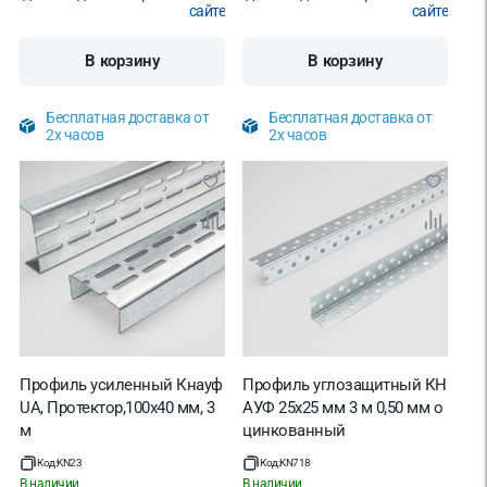
сайте
сайте
В корзину
В корзину
Бесплатная доставка от
Бесплатная доставка от
2х часов
2х часов
Профиль усиленный Кнауф
Профиль углозащитный КН
UA, Протектор,100х40 мм, 3
АУФ 25х25 мм 3 м 0,50 мм о
м
цинкованный
Код:
KN23
Код:
KN718
В наличии
В наличии