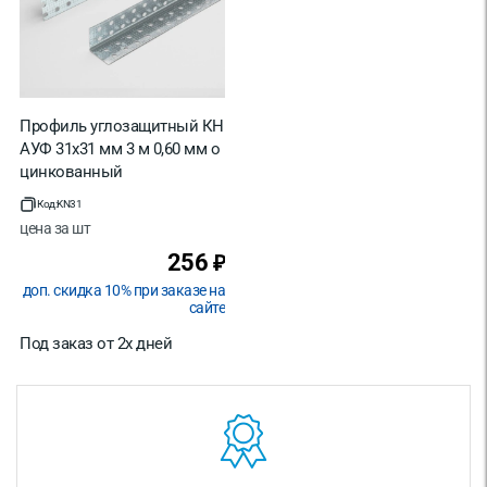
Профиль углозащитный КН
АУФ 31х31 мм 3 м 0,60 мм о
цинкованный
Код:
KN31
цена за
шт
256
₽
доп. скидка 10% при заказе на
сайте
Под заказ от 2х дней