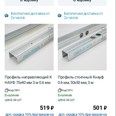
Бесплатная доставка от
Бесплатная доставка от
2х часов
2х часов
Профиль направляющий К
Профиль стоечный Кнауф
НАУФ 75х40 мм 3 м 0.6 мм
0.6 мм, 50х50 мм, 3 м
Код:
CB29
Код:
CB16
В наличии
В наличии
цена за
шт
цена за
шт
519
501
₽
₽
доп. скидка 10% при заказе на
доп. скидка 10% при заказе на