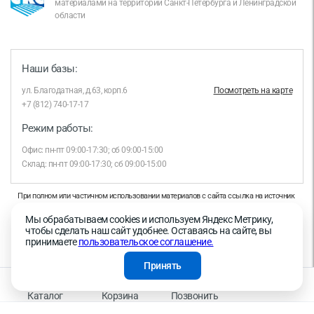
материалами на территории Санкт-Петербурга и Ленинградской
области
Наши базы:
ул. Благодатная, д.63, корп.6
Посмотреть на карте
+7 (812) 740-17-17
Режим работы:
Офис: пн-пт 09:00-17:30; сб 09:00-15:00
Склад: пн-пт 09:00-17:30; сб 09:00-15:00
При полном или частичном использовании материалов с сайта ссылка на источник
обязательна.
Мы обрабатываем cookies и используем Яндекс Метрику,
Продолжая работу с сайтом, вы даете согласие на использование сайтом cookies и
чтобы сделать наш сайт удобнее. Оставаясь на сайте, вы
на обработку персональных данных в целях функционирования сайта, проведения
принимаете
пользовательское соглашение.
ретаргетинга, статистических исследований, улучшения сервиса и предоставления
релевантной рекламной информации на основе ваших предпочтений и интересов.
Принять
На информационном ресурсе применяются рекомендательные технологии —
Правила применения рекомендательных технологий
Каталог
Корзина
Позвонить