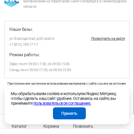
материалами на территории Санкт-Петербурга и Ленинградской
области
Наши базы:
ул. Благодатная, д.63, корп.6
Посмотреть на карте
+7 (812) 740-17-17
Режим работы:
Офис: пн-пт 09:00-17:30; сб 09:00-15:00
Склад: пн-пт 09:00-17:30; сб 09:00-15:00
При полном или частичном использовании материалов с сайта ссылка на источник
обязательна.
Мы обрабатываем cookies и используем Яндекс Метрику,
Продолжая работу с сайтом, вы даете согласие на использование сайтом cookies и
чтобы сделать наш сайт удобнее. Оставаясь на сайте, вы
на обработку персональных данных в целях функционирования сайта, проведения
принимаете
пользовательское соглашение.
ретаргетинга, статистических исследований, улучшения сервиса и предоставления
релевантной рекламной информации на основе ваших предпочтений и интересов.
Принять
На информационном ресурсе применяются рекомендательные технологии —
Правила применения рекомендательных технологий
Каталог
Корзина
Позвонить