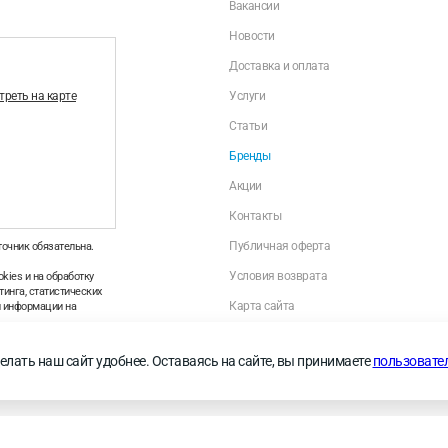
Вакансии
Новости
Доставка и оплата
реть на карте
Услуги
Статьи
Бренды
Акции
Контакты
Публичная оферта
точник обязательна.
Условия возврата
kies и на обработку
инга, статистических
Карта сайта
й информации на
Политика оператора в отношении обраб
персональных данных
—
Правила применения
елать наш сайт удобнее. Оставаясь на сайте, вы принимаете
пользовате
Личный кабинет