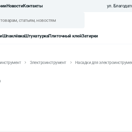
нии
Новости
Контакты
ул. Благодатн
и
Шпаклёвка
Штукатурка
Плиточный клей
Затирки
инструмент
Электроинструмент
Насадки для электроинструмент
o