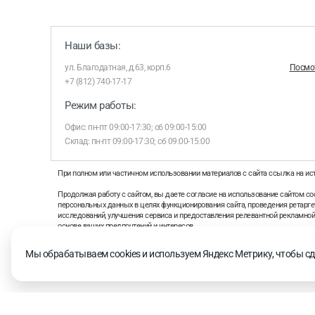
Наши базы:
ул. Благодатная, д.63, корп.6
Посмот
+7 (812) 740-17-17
Режим работы:
Офис: пн-пт 09:00-17:30; сб 09:00-15:00
Склад: пн-пт 09:00-17:30; сб 09:00-15:00
При полном или частичном использовании материалов с сайта ссылка на ис
Продолжая работу с сайтом, вы даете согласие на использование сайтом coo
персональных данных в целях функционирования сайта, проведения ретаргет
исследований, улучшения сервиса и предоставления релевантной рекламно
основе ваших предпочтений и интересов.
На информационном ресурсе применяются рекомендательные технологии 
Мы обрабатываем cookies и используем Яндекс Метрику, чтобы сд
рекомендательных технологий