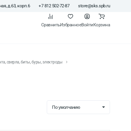
ая, д.63, корп.6
+7 812 502-72-87
store@sks.spb.ru
Сравнить
Избранное
Войти
Корзина
а, сверла, биты, буры, электроды