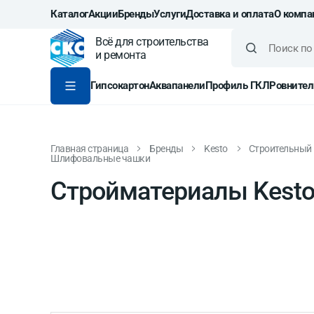
Каталог
Акции
Бренды
Услуги
Доставка и оплата
О компа
Всё для строительства
и ремонта
Гипсокартон
Аквапанели
Профиль ГКЛ
Ровнител
Главная страница
Бренды
Kesto
Строительный 
Шлифовальные чашки
Стройматериалы Kest