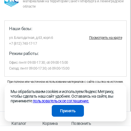
материалами на территории Санкт-Петербурга и Ленинградской
области
Наши базы:
ул. Благодатная, д.63, корп.6
Посмотреть на карте
+7 (812) 740-17-17
Режим работы:
Офис: пн-пт 09:00-17:30; сб 09:00-15:00
Склад: пн-пт 09:00-17:30; сб 09:00-15:00
При полном или частичном использовании материалов с сайта ссылка на источник
обязательна.
Мы обрабатываем cookies и используем Яндекс Метрику,
Продолжая работу с сайтом, вы даете согласие на использование сайтом cookies и
чтобы сделать наш сайт удобнее. Оставаясь на сайте, вы
на обработку персональных данных в целях функционирования сайта, проведения
принимаете
пользовательское соглашение.
ретаргетинга, статистических исследований, улучшения сервиса и предоставления
релевантной рекламной информации на основе ваших предпочтений и интересов.
Принять
На информационном ресурсе применяются рекомендательные технологии —
Правила применения рекомендательных технологий
Каталог
Корзина
Позвонить