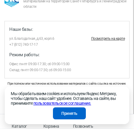
материалами на территории Санкт-Петербурга и Ленинградской
области
Наши базы:
ул. Благодатная, д.63, корп.6
Посмотреть на карте
+7 (812) 740-17-17
Режим работы:
Офис: пн-пт 09:00-17:30; сб 09:00-15:00
Склад: пн-пт 09:00-17:30; сб 09:00-15:00
При полном или частичном использовании материалов с сайта ссылка на источник
обязательна.
Мы обрабатываем cookies и используем Яндекс Метрику,
Продолжая работу с сайтом, вы даете согласие на использование сайтом cookies и
чтобы сделать наш сайт удобнее. Оставаясь на сайте, вы
на обработку персональных данных в целях функционирования сайта, проведения
принимаете
пользовательское соглашение.
ретаргетинга, статистических исследований, улучшения сервиса и предоставления
релевантной рекламной информации на основе ваших предпочтений и интересов.
Принять
На информационном ресурсе применяются рекомендательные технологии —
Правила применения рекомендательных технологий
Каталог
Корзина
Позвонить