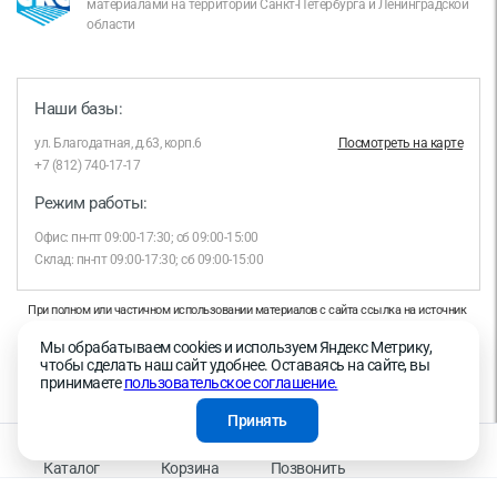
материалами на территории Санкт-Петербурга и Ленинградской
области
Наши базы:
ул. Благодатная, д.63, корп.6
Посмотреть на карте
+7 (812) 740-17-17
Режим работы:
Офис: пн-пт 09:00-17:30; сб 09:00-15:00
Склад: пн-пт 09:00-17:30; сб 09:00-15:00
При полном или частичном использовании материалов с сайта ссылка на источник
обязательна.
Мы обрабатываем cookies и используем Яндекс Метрику,
Продолжая работу с сайтом, вы даете согласие на использование сайтом cookies и
чтобы сделать наш сайт удобнее. Оставаясь на сайте, вы
на обработку персональных данных в целях функционирования сайта, проведения
принимаете
пользовательское соглашение.
ретаргетинга, статистических исследований, улучшения сервиса и предоставления
релевантной рекламной информации на основе ваших предпочтений и интересов.
Принять
На информационном ресурсе применяются рекомендательные технологии —
Правила применения рекомендательных технологий
Каталог
Корзина
Позвонить