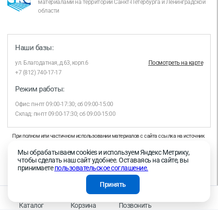
материалами на территории Санкт-Петербурга и Ленинградской
области
Наши базы:
ул. Благодатная, д.63, корп.6
Посмотреть на карте
+7 (812) 740-17-17
Режим работы:
Офис: пн-пт 09:00-17:30; сб 09:00-15:00
Склад: пн-пт 09:00-17:30; сб 09:00-15:00
При полном или частичном использовании материалов с сайта ссылка на источник
обязательна.
Мы обрабатываем cookies и используем Яндекс Метрику,
Продолжая работу с сайтом, вы даете согласие на использование сайтом cookies и
чтобы сделать наш сайт удобнее. Оставаясь на сайте, вы
на обработку персональных данных в целях функционирования сайта, проведения
принимаете
пользовательское соглашение.
ретаргетинга, статистических исследований, улучшения сервиса и предоставления
релевантной рекламной информации на основе ваших предпочтений и интересов.
Принять
На информационном ресурсе применяются рекомендательные технологии —
Правила применения рекомендательных технологий
Каталог
Корзина
Позвонить