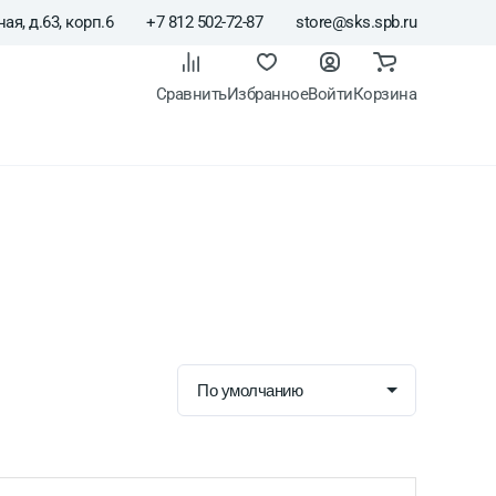
ая, д.63, корп.6
+7 812 502-72-87
store@sks.spb.ru
Сравнить
Избранное
Войти
Корзина