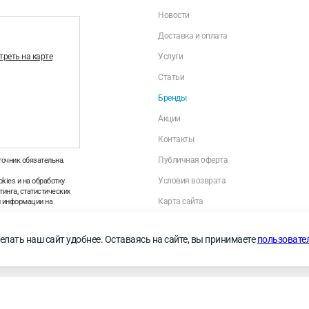
Новости
Доставка и оплата
реть на карте
Услуги
Статьи
Бренды
Акции
Контакты
Публичная оферта
точник обязательна.
Условия возврата
kies и на обработку
инга, статистических
Карта сайта
й информации на
Политика оператора в отношении обраб
персональных данных
—
Правила применения
елать наш сайт удобнее. Оставаясь на сайте, вы принимаете
пользовате
Личный кабинет