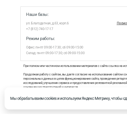
Наши базы:
ул. Благодатная, д.63, корп.6
Посмот
+7 (812) 740-17-17
Режим работы:
Офис: пн-пт 09:00-17:30; сб 09:00-15:00
Склад: пн-пт 09:00-17:30; сб 09:00-15:00
При полном или частичном использовании материалов с сайта ссылка на ис
Продолжая работу с сайтом, вы даете согласие на использование сайтом coo
персональных данных в целях функционирования сайта, проведения ретаргет
исследований, улучшения сервиса и предоставления релевантной рекламно
основе ваших предпочтений и интересов.
На информационном ресурсе применяются рекомендательные технологии 
Мы обрабатываем cookies и используем Яндекс Метрику, чтобы сд
рекомендательных технологий