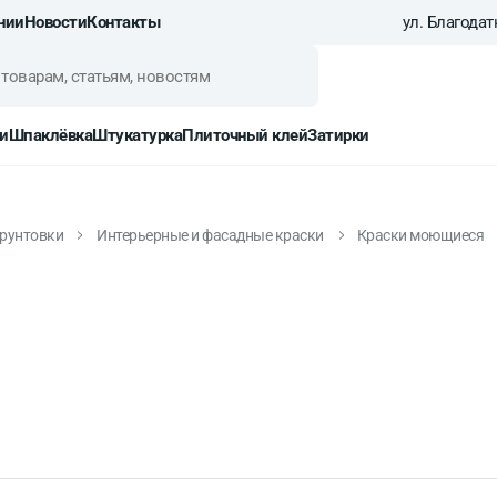
нии
Новости
Контакты
ул. Благодатн
и
Шпаклёвка
Штукатурка
Плиточный клей
Затирки
грунтовки
Интерьерные и фасадные краски
Краски моющиеся