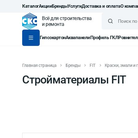
Каталог
Акции
Бренды
Услуги
Доставка и оплата
О компа
Всё для строительства
и ремонта
Гипсокартон
Аквапанели
Профиль ГКЛ
Ровнител
Главная страница
Бренды
FIT
Краски, эмали и 
Стройматериалы FIT