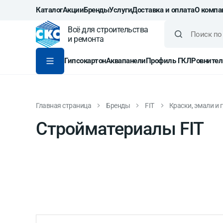
Каталог
Акции
Бренды
Услуги
Доставка и оплата
О компа
Всё для строительства
и ремонта
Гипсокартон
Аквапанели
Профиль ГКЛ
Ровнител
Главная страница
Бренды
FIT
Краски, эмали и 
Стройматериалы FIT