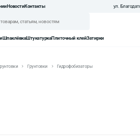
нии
Новости
Контакты
ул. Благодатн
и
Шпаклёвка
Штукатурка
Плиточный клей
Затирки
грунтовки
Грунтовки
Гидрофобизаторы