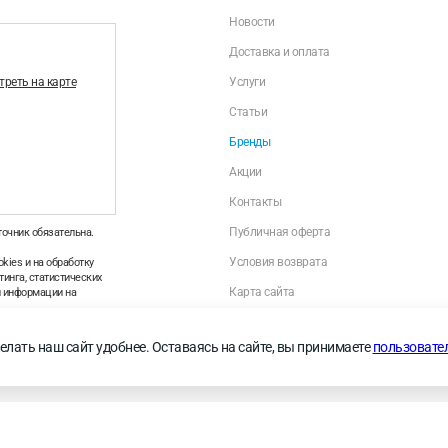
Новости
Доставка и оплата
реть на карте
Услуги
Статьи
Бренды
Акции
Контакты
Публичная оферта
точник обязательна.
Условия возврата
kies и на обработку
инга, статистических
Карта сайта
й информации на
Политика оператора в отношении обраб
персональных данных
—
Правила применения
елать наш сайт удобнее. Оставаясь на сайте, вы принимаете
пользовате
Личный кабинет