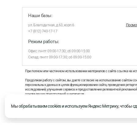
Наши базы:
ул. Благодатная, д.63, корп.6
Посмот
+7 (812) 740-17-17
Режим работы:
Офис: пн-пт 09:00-17:30; сб 09:00-15:00
Склад: пн-пт 09:00-17:30; сб 09:00-15:00
При полном или частичном использовании материалов с сайта ссылка на ис
Продолжая работу с сайтом, вы даете согласие на использование сайтом coo
персональных данных в целях функционирования сайта, проведения ретаргет
исследований, улучшения сервиса и предоставления релевантной рекламно
основе ваших предпочтений и интересов.
На информационном ресурсе применяются рекомендательные технологии 
Мы обрабатываем cookies и используем Яндекс Метрику, чтобы сд
рекомендательных технологий