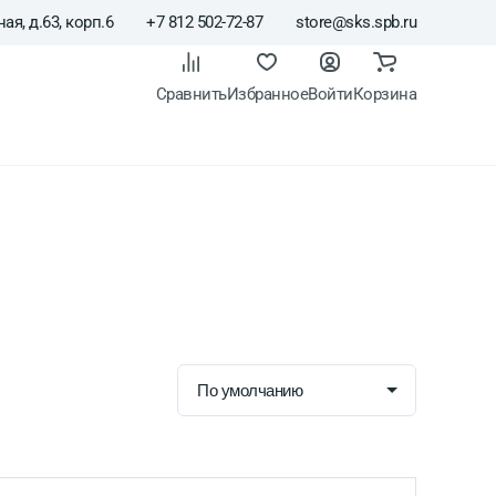
ая, д.63, корп.6
+7 812 502-72-87
store@sks.spb.ru
Сравнить
Избранное
Войти
Корзина