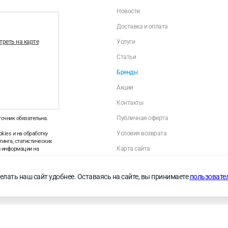
Новости
Доставка и оплата
реть на карте
Услуги
Статьи
Бренды
Акции
Контакты
Публичная оферта
точник обязательна.
Условия возврата
kies и на обработку
инга, статистических
Карта сайта
й информации на
Политика оператора в отношении обраб
персональных данных
—
Правила применения
елать наш сайт удобнее. Оставаясь на сайте, вы принимаете
пользовате
Личный кабинет