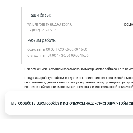
Наши базы:
ул. Благодатная, д.63, корп.6
Посмот
+7 (812) 740-17-17
Режим работы:
Офис: пн-пт 09:00-17:30; сб 09:00-15:00
Склад: пн-пт 09:00-17:30; сб 09:00-15:00
При полном или частичном использовании материалов с сайта ссылка на ис
Продолжая работу с сайтом, вы даете согласие на использование сайтом coo
персональных данных в целях функционирования сайта, проведения ретаргет
исследований, улучшения сервиса и предоставления релевантной рекламно
основе ваших предпочтений и интересов.
На информационном ресурсе применяются рекомендательные технологии 
Мы обрабатываем cookies и используем Яндекс Метрику, чтобы сд
рекомендательных технологий