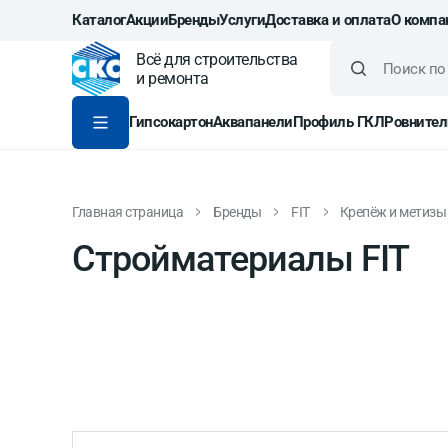
Каталог
Акции
Бренды
Услуги
Доставка и оплата
О компа
Всё для строительства
и ремонта
Гипсокартон
Аквапанели
Профиль ГКЛ
Ровнител
Главная страница
Бренды
FIT
Крепёж и метизы
Стройматериалы FIT