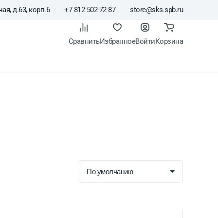
ая, д.63, корп.6
+7 812 502-72-87
store@sks.spb.ru
Сравнить
Избранное
Войти
Корзина