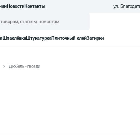
нии
Новости
Контакты
ул. Благодатн
и
Шпаклёвка
Штукатурка
Плиточный клей
Затирки
Дюбель - гвозди