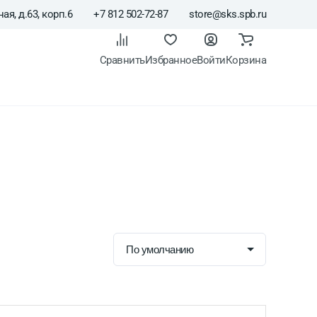
ая, д.63, корп.6
+7 812 502-72-87
store@sks.spb.ru
Сравнить
Избранное
Войти
Корзина