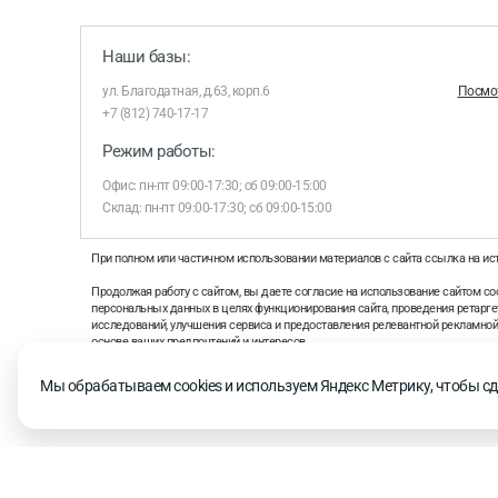
Наши базы:
ул. Благодатная, д.63, корп.6
Посмот
+7 (812) 740-17-17
Режим работы:
Офис: пн-пт 09:00-17:30; сб 09:00-15:00
Склад: пн-пт 09:00-17:30; сб 09:00-15:00
При полном или частичном использовании материалов с сайта ссылка на ис
Продолжая работу с сайтом, вы даете согласие на использование сайтом coo
персональных данных в целях функционирования сайта, проведения ретаргет
исследований, улучшения сервиса и предоставления релевантной рекламно
основе ваших предпочтений и интересов.
На информационном ресурсе применяются рекомендательные технологии 
Мы обрабатываем cookies и используем Яндекс Метрику, чтобы сд
рекомендательных технологий