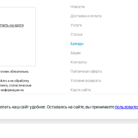
Новости
Доставка и оплата
реть на карте
Услуги
Статьи
Бренды
Акции
Контакты
Публичная оферта
точник обязательна.
Условия возврата
kies и на обработку
инга, статистических
Карта сайта
й информации на
Политика оператора в отношении обраб
персональных данных
—
Правила применения
елать наш сайт удобнее. Оставаясь на сайте, вы принимаете
пользовате
Личный кабинет