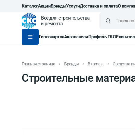
Каталог
Акции
Бренды
Услуги
Доставка и оплата
О компа
Всё для строительства
и ремонта
Гипсокартон
Аквапанели
Профиль ГКЛ
Ровнител
Главная страница
Бренды
Bitumast
Средства и
Строительные материа