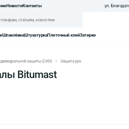
нии
Новости
Контакты
ул. Благодатн
и
Шпаклёвка
Штукатурка
Плиточный клей
Затирки
ндивидуальной защиты (СИЗ)
Защита рук
лы Bitumast