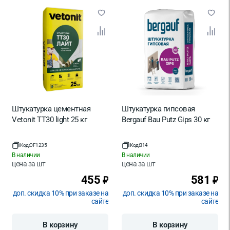
Штукатурка цементная
Штукатурка гипсовая
Vetonit TT30 light 25 кг
Bergauf Bau Putz Gips 30 кг
Код:
OF1235
Код:
B14
В наличии
В наличии
цена за
шт
цена за
шт
455
581
₽
₽
доп. скидка 10% при заказе на
доп. скидка 10% при заказе на
сайте
сайте
В корзину
В корзину