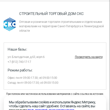
СТРОИТЕЛЬНЫЙ ТОРГОВЫЙ ДОМ СКС
Оптовая и розничная торговля строительными и отделочными
материалами на территории Санкт-Петербурга и Ленинградской
области
Наши базы:
ул. Благодатная, д.63, корп.6
Посмотреть на карте
+7 (812) 740-17-17
Режим работы:
Офис: пн-пт 09:00-17:30; сб 09:00-15:00
Склад: пн-пт 09:00-17:30; сб 09:00-15:00
При полном или частичном использовании материалов с сайта ссылка на источник
обязательна.
Мы обрабатываем cookies и используем Яндекс Метрику,
Продолжая работу с сайтом, вы даете согласие на использование сайтом cookies и
чтобы сделать наш сайт удобнее. Оставаясь на сайте, вы
на обработку персональных данных в целях функционирования сайта, проведения