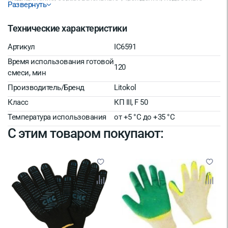
Развернуть
помещения, супермаркеты, торговые центры). ОСНОВАНИЯ
Допускается нанесение на следующие типы оснований:
Технические характеристики
Бетон. Керамический или силикатный кирпич.
Керамзитовые, газосиликатные, пено- и газобетонные
Артикул
IC6591
блоки. Цементные штукатурки. ВИДЫ ОБЛИЦОВКИ
Время использования готовой
Керамическая плитка и керамогранит. Финишное
120
смеси, мин
тонкослойное шпатлевание. Декоративные штукатурки.
Теплоизоляционные материалы. Окрашивание.
Производитель/Бренд
Litokol
Класс
КП III, F 50
Температура использования
от +5 °С до +35 °С
С этим товаром покупают: