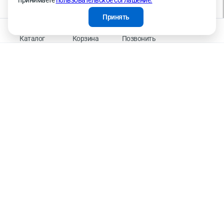
принимаете
пользовательское соглашение.
ретаргетинга, статистических исследований, улучшения сервиса и предоставления
релевантной рекламной информации на основе ваших предпочтений и интересов.
Принять
На информационном ресурсе применяются рекомендательные технологии —
Правила применения рекомендательных технологий
Каталог
Корзина
Позвонить
Присоединяйтесь к нам
К оплате принимаем