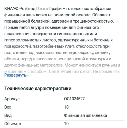
КНАУФ-Ротбанд Паста Профи – готовая пастообразная
финишная шпаклевка на виниловой основе. Обладает
повышенной белизной, адгезией и трещиностойкостью.
Применяется внутри помещений для финишного
шпаклевания поверхности гипсокартонных или
гипсоволокнистых листов, оштукатуренных и бетонных
поверхностей, пазогребеневых плит, стеклохолста при
подготовке под высококачественную окраску, оклейку
обоями, перед нанесением венецианской штукатурки и
других финишных материалов. Может наноситься ручным и
машинным способом. Для внутренних работ. Не применять
Развернуть
для заделки стыков гипсокартонных листов.
Технические характеристики
Артикул
OG1024527
Вес
18
Вид
Финишная шпаклевка
Объем, л
10