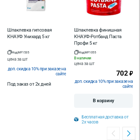
Шпаклевка гипсовая
Шпаклевка финишная
КНАУФ Унихард 5 кг
КНАУФ-Ротбанд Паста
Профи 5 кг
Код:
MF1535
Код:
MF1055
В наличии
цена за
шт
цена за
шт
доп. скидка 10% при заказе на
702
₽
сайте
доп. скидка 10% при заказе на
Под заказ от 2х дней
сайте
В корзину
Бесплатная доставка от
2х часов