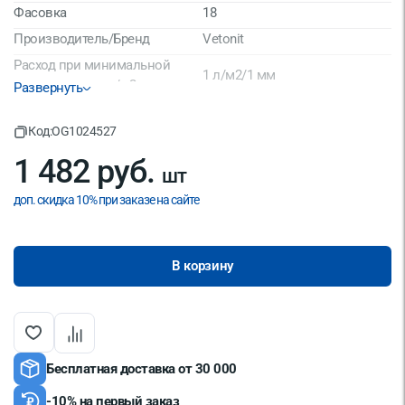
Фасовка
18
Производитель/Бренд
Vetonit
Расход при минимальной
1 л/м2/1 мм
толщине слоя кг/м2
Развернуть
Максимальный размер
0.06
фракции, мм
Код:
OG1024527
Материал
Тонкомолотый мрамор
1 482 руб.
шт
Срок годности
12 мес
доп. скидка 10% при заказе на сайте
Страна производитель
Россия
Минимальная толщина слоя,
0,2
мм
В корзину
Бесплатная доставка от 30 000
-10% на первый заказ