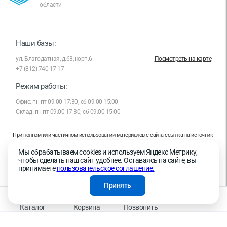
области
Наши базы:
ул. Благодатная, д.63, корп.6
Посмотреть на карте
+7 (812) 740-17-17
Режим работы:
Офис: пн-пт 09:00-17:30; сб 09:00-15:00
Склад: пн-пт 09:00-17:30; сб 09:00-15:00
При полном или частичном использовании материалов с сайта ссылка на источник
обязательна.
Мы обрабатываем cookies и используем Яндекс Метрику,
Продолжая работу с сайтом, вы даете согласие на использование сайтом cookies и
чтобы сделать наш сайт удобнее. Оставаясь на сайте, вы
на обработку персональных данных в целях функционирования сайта, проведения
принимаете
пользовательское соглашение.
ретаргетинга, статистических исследований, улучшения сервиса и предоставления
релевантной рекламной информации на основе ваших предпочтений и интересов.
Принять
На информационном ресурсе применяются рекомендательные технологии —
Правила применения рекомендательных технологий
Каталог
Корзина
Позвонить