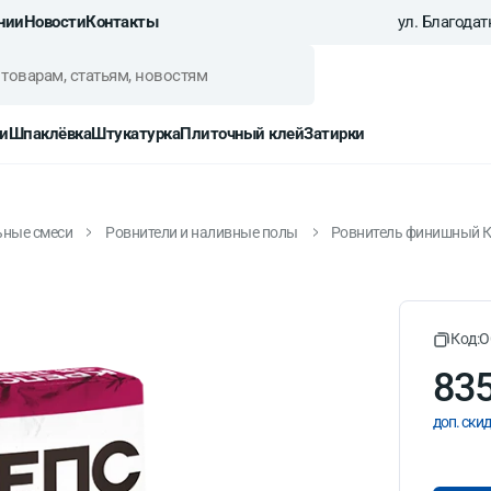
нии
Новости
Контакты
ул. Благодатн
и
Шпаклёвка
Штукатурка
Плиточный клей
Затирки
ьные смеси
Ровнители и наливные полы
Ровнитель финишный Кр
репс СВ-пол 20 кг
Код:
O
835
доп. скид