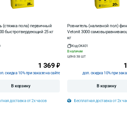
часа
ь (стяжка пола) первичный
Ровнитель (наливной пол) ф
000 быстротвердеющий 25 кг
Vetonit 3000 самовыравниваю
кг
0
Код:
OK401
В наличии
цена за
шт
1 369
₽
оп. скидка 10% при заказе на сайте
доп. скидка 10% при зака
В корзину
В корзину
тная доставка от 2х часов
Бесплатная доставка от 2х ча