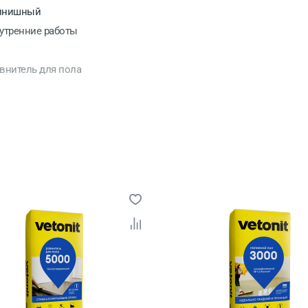
инишный
утренние работы
внитель для пола
РЕПС
 меш.
63
мент
мес
ссия
 +5 до + 25°С