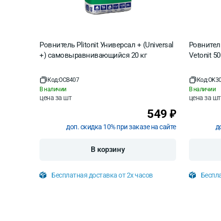
Нагрузка, через
2 
Ровнитель Plitonit Универсал + (Universal
Ровнител
+) самовыравнивающийся 20 кг
Vetonit 5
Код:
OCB407
Код:
OK3
В наличии
В наличии
цена за
шт
цена за
шт
549
₽
доп. скидка 10% при заказе на сайте
д
В корзину
Бесплатная доставка от 2х часов
Беспла