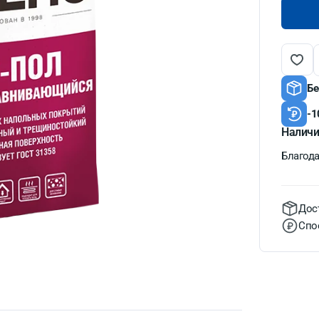
Бе
-1
Наличи
Благодат
Дос
Спо