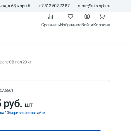
ая, д.63, корп.6
+7 812 502-72-87
store@sks.spb.ru
Сравнить
Избранное
Войти
Корзина
епс СВ-пол 20 кг
CA6661
 руб.
шт
ка 10% при заказе на сайте