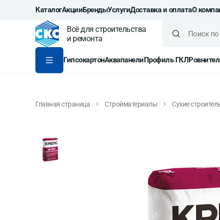
Каталог
Акции
Бренды
Услуги
Доставка и оплата
О компа
Всё для строительства
и ремонта
Гипсокартон
Аквапанели
Профиль ГКЛ
Ровнител
Главная страница
Стройматериалы
Сухие строител
Ровнитель финишный К