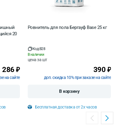
инишный
Ровнитель для пола Бергауф Base 25 кг
Ровните
щийся 20
25
Код:
B28
Код:
B8
В наличии
В наличи
цена за
шт
цена за
1 286
390
₽
₽
зе на сайте
доп. скидка 10% при заказе на сайте
В корзину
сов
Бесплатная доставка от 2х часов
Бесп