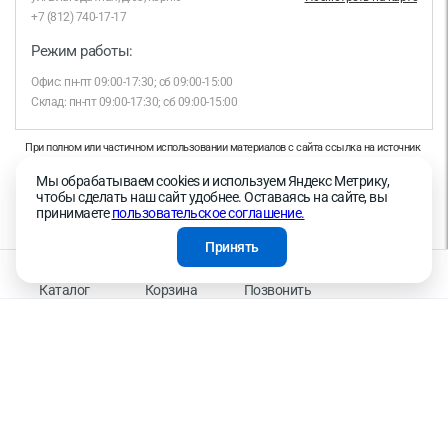
+7 (812) 740-17-17
Режим работы:
Офис: пн-пт 09:00-17:30; сб 09:00-15:00
Склад: пн-пт 09:00-17:30; сб 09:00-15:00
При полном или частичном использовании материалов с сайта ссылка на источник
обязательна.
Мы обрабатываем cookies и используем Яндекс Метрику,
Продолжая работу с сайтом, вы даете согласие на использование сайтом cookies и
чтобы сделать наш сайт удобнее. Оставаясь на сайте, вы
на обработку персональных данных в целях функционирования сайта, проведения
принимаете
пользовательское соглашение.
ретаргетинга, статистических исследований, улучшения сервиса и предоставления
релевантной рекламной информации на основе ваших предпочтений и интересов.
Принять
На информационном ресурсе применяются рекомендательные технологии —
Правила применения рекомендательных технологий
Каталог
Корзина
Позвонить
Присоединяйтесь к нам